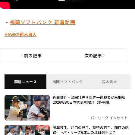
・
福岡ソフトバンク 新着動画
HAWKS
鈴木貴大
前の記事
次の記事
前の記事へ
次の記事へ
関連ニュース
福岡ソフトバンク
鈴木貴大
近藤健介・源田壮亮ら世界一経験者が再集結
2026WBC日本代表を紹介【野手編】
パ・リーグ インサイト
開幕投手、注目の野手、期待の若手、節目の記
録……パ・リーグ6球団の注目選手は？