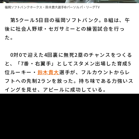
ファーム東地区
選手名鑑トップ
福岡ソフトバンクホークス・鈴木貴大選手©パーソル パ・リーグTV
ニュース
ファーム中地区
第5クール5日目の福岡ソフトバンク。B組は、午
北海道日本ハムファイターズ
ファーム西地区
後に社会人野球・セガサミーとの練習試合を行っ
東北楽天ゴールデンイーグルス
た。
交流戦
埼玉西武ライオンズ
設定
0対0で迎えた4回裏に無死2塁のチャンスをつくる
千葉ロッテマリーンズ
と、「7番・右翼手」としてスタメン出場した育成5
位ルーキー・
鈴木貴大
選手が、フルカウントからレ
オリックス・バファローズ
フトへの先制2ランを放った。持ち味である力強いス
福岡ソフトバンクホークス
イングを見せ、アピールに成功している。