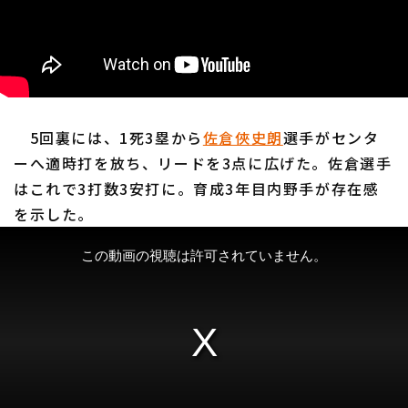
利用規約
プライバシーポリシー
5回裏には、1死3塁から
佐倉俠史朗
選手がセンタ
ーへ適時打を放ち、リードを3点に広げた。佐倉選手
運営会社
（別ウィンドウで開く）
よくある質問
はこれで3打数3安打に。育成3年目内野手が存在感
特定商取引法の表示
アルバイト募集
（別ウィンドウで開く
を示した。