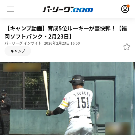
【キャンプ動画】育成5位ルーキーが豪快弾！【福
岡ソフトバンク・2月23日】
パ・リーグ インサイト
2026年2月23日 16:50
無料アカウント登録
ログイン
キャンプ
HOME
動画
日程・結果
順位表･成績
1軍公式戦
選手名鑑