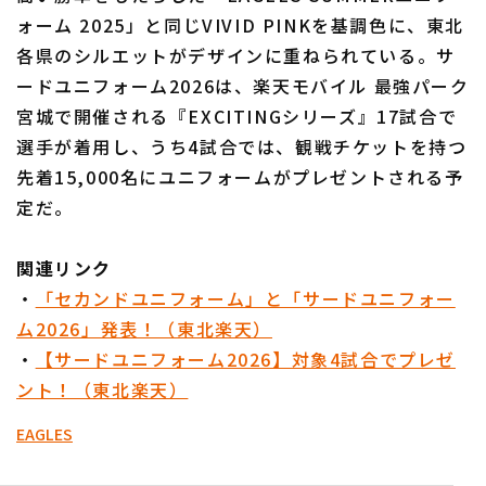
ォーム 2025」と同じVIVID PINKを基調色に、東北
各県のシルエットがデザインに重ねられている。サ
ードユニフォーム2026は、楽天モバイル 最強パーク
宮城で開催される『EXCITINGシリーズ』17試合で
選手が着用し、うち4試合では、観戦チケットを持つ
利用規約
プライバシーポリシー
先着15,000名にユニフォームがプレゼントされる予
定だ。
運営会社
（別ウィンドウで開く）
よくある質問
特定商取引法の表示
アルバイト募集
（別ウィンドウで開く
関連リンク
・
「セカンドユニフォーム」と「サードユニフォー
ム2026」発表！（東北楽天）
・
【サードユニフォーム2026】対象4試合でプレゼ
ント！（東北楽天）
EAGLES