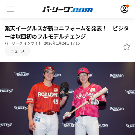
楽天イーグルスが新ユニフォームを発表！ ビジタ
ーは球団初のフルモデルチェンジ
パ・リーグ インサイト
2026年1月24日 17:15
ニュース
無料アカウント登録
ログイン
HOME
動画
日程・結果
順位表･成績
1軍公式戦
選手名鑑