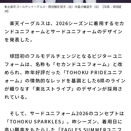
東北楽天ゴールデンイーグルス・西垣雅矢投手（左）中島大輔選手（右）【写真：球団提
ファーム東地区
選手名鑑トップ
供】
ニュース
ファーム中地区
楽天イーグルスは、2026シーズンに着用するセカ
北海道日本ハムファイターズ
ンドユニフォームとサードユニフォームのデザイン
ファーム西地区
東北楽天ゴールデンイーグルス
を発表した。
交流戦
埼玉西武ライオンズ
球団初のフルモデルチェンジとなるビジターユニ
設定
千葉ロッテマリーンズ
フォームは、名称も「セカンドユニフォーム」と改
められ、昨年好評だった「TOHOKU PRIDEユニフ
オリックス・バファローズ
ォーム」の情熱的なレッドを基調とした6県のライン
福岡ソフトバンクホークス
が織りなす「東北ストライプ」のデザインが採用さ
れている。
そして、サードユニフォーム2026のコンセプトは
「TOHOKU SPARKLES」。昨シーズン、着用日に
高い勝率をもたらした「EAGLES SUMMERユニフ