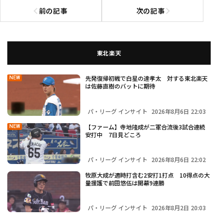
前の記事
次の記事
前の記事へ
次の記事へ
東北楽天
先発復帰初戦で白星の達孝太 対する東北楽天
NEW
は佐藤直樹のバットに期待
パ・リーグ インサイト
2026年8月6日 22:03
【ファーム】寺地隆成が二軍合流後3試合連続
NEW
安打中 7日見どころ
パ・リーグ インサイト
2026年8月6日 22:02
牧原大成が適時打含む2安打1打点 10得点の大
量援護で前田悠伍は開幕9連勝
パ・リーグ インサイト
2026年8月2日 20:03