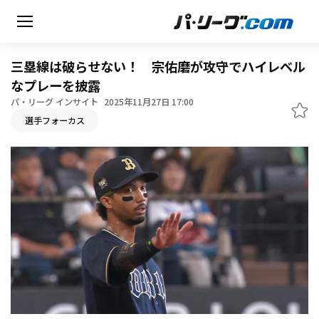
三塁線は破らせない！ 宗佑磨が攻守でハイレベル
なプレーを披露
パ・リーグ インサイト
2025年11月27日 17:00
無料アカウント登録
選手フォーカス
HOME
動画
日程・結果
順位表･成績
1軍公式戦
選手名鑑