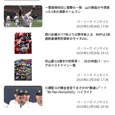
一軍復帰初日に衝撃の一発 山川穂高が今季放
った3本の満塁ホームラン
パ・リーグ インサイト
2025年11月26日 17:00
西川史礁がパ7年ぶりの野手新人王 MVPは2年
連続最優秀防御率のモイネロに
パ・リーグ インサイト
2025年11月26日 18:15
宗山塁ら8選手が初受賞！ 2025年度パ・リー
グのベストナイン一覧
パ・リーグ インサイト
2025年11月25日 17:36
川瀬堅斗が開会宣言でまさかの“勘違い”！？
「Bs Fan-Festa2025」ハイライト
パ・リーグ インサイト
2025年11月24日 20:30