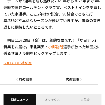
チームが3連覇を成し遂げた2021年から2023年まで3年
連続で三井ゴールデン・グラブ賞、ベストナインを受賞し
ていた宗選手。ここ2年は97試合、98試合でともに打
率.235と不本意なシーズンが続いていますが、来季の巻き
返しに期待したいところです。
明日11月28日（金）は、劇的な幕切れ！「サヨナラ」
特集をお届け。東北楽天・
小郷裕哉
選手が放った球団史に
残るサヨナラ劇をピックアップします！
BUFFALOES
宗佑磨
前の記事
次の記事
前の記事へ
次の記事へ
関連ニュース
オリックス
宗佑磨