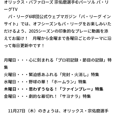
オリックス・バファローズ 宗佑磨選手©パーソル パ・リ
ファーム東地区
選手名鑑トップ
ニュース
ーグTV
ファーム中地区
パ・リーグ6球団公式ウェブマガジン「パ・リーグ イン
北海道日本ハムファイターズ
ファーム西地区
サイト」では、オフシーズンもパ・リーグをお楽しみいた
東北楽天ゴールデンイーグルス
だけるよう、2025シーズンの印象的なプレーに動画を添
交流戦
えてお届け！ 月曜から金曜まで各曜日ごとのテーマに沿
埼玉西武ライオンズ
って毎日更新中です！
千葉ロッテマリーンズ
設定
月曜日・・・心に刻まれる「プロ初記録・節目の記録」特
オリックス・バファローズ
集
福岡ソフトバンクホークス
火曜日・・・緊迫感あふれる「完封・火消し」特集
水曜日・・・野球の華！「ホームラン」特集
木曜日・・・思わずうなる！「ファインプレー」特集
金曜日・・・劇的な幕切れ！「サヨナラ」特集
11月27日（木）のきょうは、オリックス・宗佑磨選手