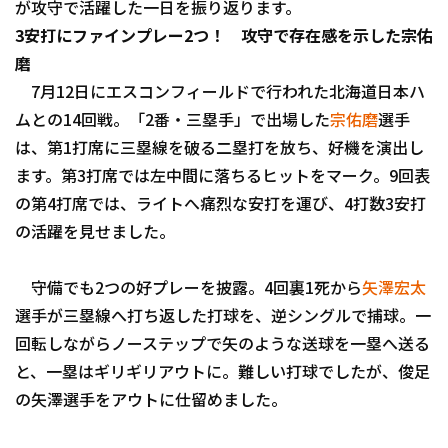
が攻守で活躍した一日を振り返ります。
3安打にファインプレー2つ！ 攻守で存在感を示した宗佑
磨
7月12日にエスコンフィールドで行われた北海道日本ハ
ムとの14回戦。「2番・三塁手」で出場した
宗佑磨
選手
は、第1打席に三塁線を破る二塁打を放ち、好機を演出し
利用規約
プライバシーポリシ
ます。第3打席では左中間に落ちるヒットをマーク。9回表
の第4打席では、ライトへ痛烈な安打を運び、4打数3安打
運営会社
（別ウィンドウで開く）
よくある質問
の活躍を見せました。
特定商取引法の表示
アルバイト募集
（別
守備でも2つの好プレーを披露。4回裏1死から
矢澤宏太
選手が三塁線へ打ち返した打球を、逆シングルで捕球。一
回転しながらノーステップで矢のような送球を一塁へ送る
と、一塁はギリギリアウトに。難しい打球でしたが、俊足
の矢澤選手をアウトに仕留めました。