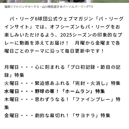
ファーム東地区
選手名鑑トップ
福岡ソフトバンクホークス・山川穂高選手 ©パーソル パ・リーグTV
ニュース
ファーム中地区
パ・リーグ6球団公式ウェブマガジン「パ・リーグ
北海道日本ハムファイターズ
ファーム西地区
インサイト」では、オフシーズンもパ・リーグをお
東北楽天ゴールデンイーグルス
楽しみいただけるよう、2025シーズンの印象的なプ
交流戦
レーに動画を添えてお届け！ 月曜から金曜まで各
埼玉西武ライオンズ
設定
曜日ごとのテーマに沿って毎日更新中です！
千葉ロッテマリーンズ
月曜日・・・心に刻まれる「プロ初記録・節目の記
オリックス・バファローズ
録」特集
福岡ソフトバンクホークス
火曜日・・・緊迫感あふれる「完封・火消し」特集
水曜日・・・野球の華！「ホームラン」特集
木曜日・・・思わずうなる！「ファインプレー」特
集
金曜日・・・劇的な幕切れ！「サヨナラ」特集