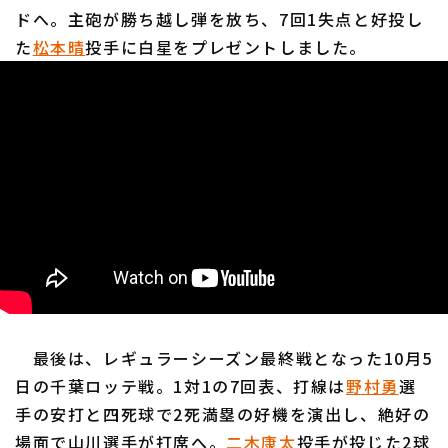
ドへ。主砲が勝ち越し弾を放ち、7回1失点と好投し
た
松本晴
投手に白星をプレゼントしました。
最後は、レギュラーシーズン最終戦となった10月5
日の千葉ロッテ戦。1対1の7回表、打線は
野村勇
選
手の安打と四死球で2死満塁の好機を演出し、絶好の
場面で山川選手が打席へ。
二木康太
投手が投じた2球