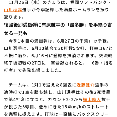
11月26日（水）のきょうは、福岡ソフトバンク・
山川穂高
選手が今季記録した満塁ホームランを振り
返ります。
利用規約
プライバシーポリシー
復帰後即満塁弾に有原航平の「最多勝」を手繰り寄
せる一発も
運営会社
（別ウィンドウで開く）
よくある質問
今季1本目の満塁弾は、6月27日の千葉ロッテ戦。
特定商取引法の表示
アルバイト募集
（別ウィンドウで開く
山川選手は、6月10試合で30打数5安打、打率.167と
不振に陥り、6月16日に登録を抹消されます。交流戦
終了後初戦の27日に一軍登録されると、「6番・指名
打者」で先発出場しました。
チームは、1対1で迎えた8回表に
近藤健介
選手の
適時打で1点を勝ち越し。山川選手はその後2死満塁
で第4打席に立つと、カウント2-2から
横山陸人
投手
が投じた5球目、低めにきた154km/hのストレート
を完璧に捉えます。打球は一直線にバックスクリー