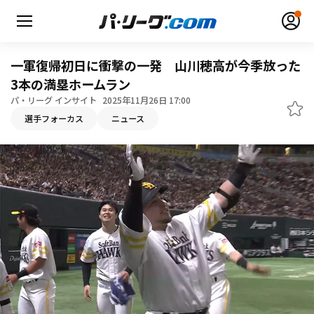
一軍復帰初日に衝撃の一発 山川穂高が今季放った
3本の満塁ホームラン
パ・リーグ インサイト
2025年11月26日 17:00
無料アカウント登録
ログイン
選手フォーカス
ニュース
HOME
動画
日程・結果
順位表･成績
1軍公式戦
選手名鑑