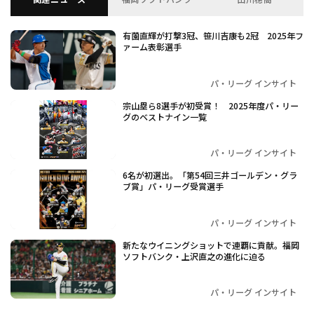
有薗直輝が打撃3冠、笹川吉康も2冠 2025年フ
ァーム表彰選手
パ・リーグ インサイト
宗山塁ら8選手が初受賞！ 2025年度パ・リー
グのベストナイン一覧
パ・リーグ インサイト
6名が初選出。「第54回三井ゴールデン・グラ
ブ賞」パ・リーグ受賞選手
パ・リーグ インサイト
新たなウイニングショットで連覇に貢献。福岡
ソフトバンク・上沢直之の進化に迫る
パ・リーグ インサイト