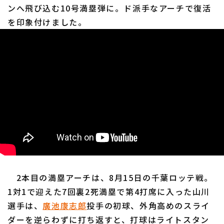
ンへ飛び込む10号満塁弾に。ド派手なアーチで復活
を印象付けました。
2本目の満塁アーチは、8月15日の千葉ロッテ戦。
1対1で迎えた7回裏2死満塁で第4打席に入った山川
選手は、
廣池康志郎
投手の初球、外角高めのスライ
ダーを逆らわずに打ち返すと、打球はライトスタン