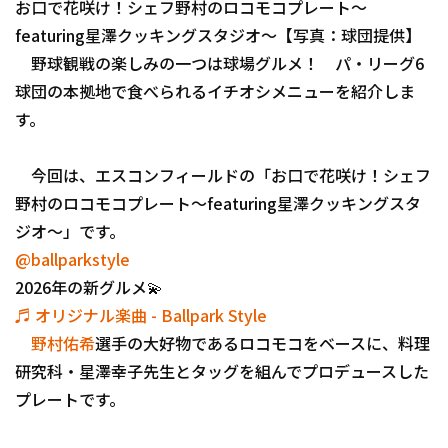
お口で花咲け！シェフ野村のロコモコプレート～
ファーム東地区
featuring星澤クッキングスタジオ～【写真：球団提供】
選手名鑑トップ
ニュース
野球観戦の楽しみの一つは球場グルメ！ パ・リーグ6
ファーム中地区
北海道日本ハムファイターズ
球団の本拠地で食べられるイチオシメニューを紹介しま
ファーム西地区
す。
東北楽天ゴールデンイーグルス
交流戦
埼玉西武ライオンズ
今回は、エスコンフィールドの「お口で花咲け！シェフ
設定
野村のロコモコプレート～featuring星澤クッキングスタ
千葉ロッテマリーンズ
ジオ～」です。
オリックス・バファローズ
@ballparkstyle
2026年の新グルメ💫
福岡ソフトバンクホークス
♬ オリジナル楽曲 - Ballpark Style
野村佑希
選手の大好物であるロコモコをベースに、料理
研究科・星澤幸子先生とタッグを組んでプロデュースした
プレートです。