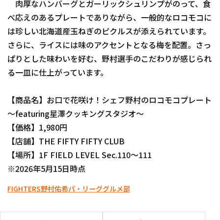
肉厚なハンバーグとガーリックシュリンプがのって、食
べ応えのあるプレートでありながら、一般的なロコモコに
は珍しい北海道産玉ねぎのピクルスが添えられています。
さらに、ライスには味のアクセントとなる梅を配置。さっ
ぱりとした味わいを好む、野村選手のこだわりが感じられ
る一皿に仕上がっています。
利用規約
プライバシーポリシー
運営会社
（別ウィンドウで開く）
よくある質問
【商品名】お口で花咲け！シェフ野村のロコモコプレート
～featuring星澤クッキングスタジオ～
特定商取引法の表示
アルバイト募集
（別ウィンドウで開く
【価格】1,980円
【店舗】THE FIFTY FIFTY CLUB
【場所】1F FIELD LEVEL Sec.110～111
※2026年5月15日時点
FIGHTERS
野村佑希
パ・リーググルメ部