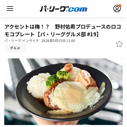
アクセントは梅！？ 野村佑希プロデュースのロコ
モコプレート【パ・リーググルメ部 #19】
パ・リーグ インサイト
2026年5月15日 11:00
グルメ
無料アカウント登録
ログイン
HOME
動画
日程・結果
順位表･成績
1軍公式戦
選手名鑑