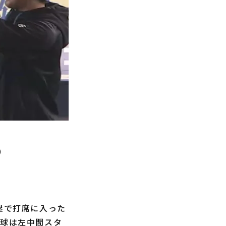
）
塁で打席に入った
打球は左中間スタ