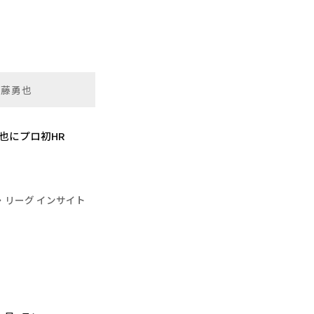
進藤勇也
也にプロ初HR
・リーグ インサイト