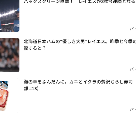
バックスクリーン直撃！ レイエスが3試合連続となる
パ
北海道日本ハムの“優しき大男”レイエス。昨季と今季
較すると？
パ
海の幸をふんだんに。カニとイクラの贅沢ちらし寿司
部 #13】
パ