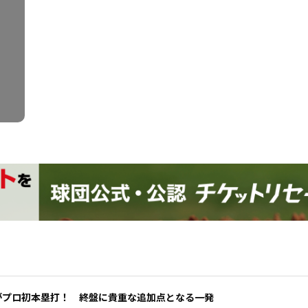
がプロ初本塁打！ 終盤に貴重な追加点となる一発