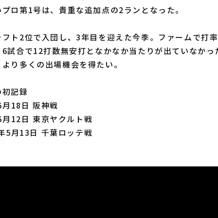
いプロ第1号は、貴重な追加点の2ランとなった。
ト2位で入団し、3年目を迎えた今季。ファームで打率.
、6試合で12打数無安打となかなか当たりが出ていなかっ
、より多くの出場機会を得たい。
の初記録
6月18日 阪神戦
6月12日 東京ヤクルト戦
年5月13日 千葉ロッテ戦