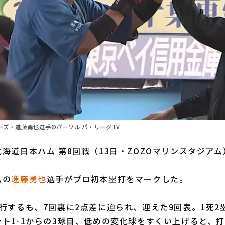
ズ・進藤勇也選手©パーソル パ・リーグTV
海道日本ハム 第8回戦（13日・ZOZOマリンスタジアム
ムの
進藤勇也
選手がプロ初本塁打をマークした。
行するも、7回裏に2点差に迫られ、迎えた9回表。1死2
ト1-1からの3球目、低めの変化球をすくい上げると、