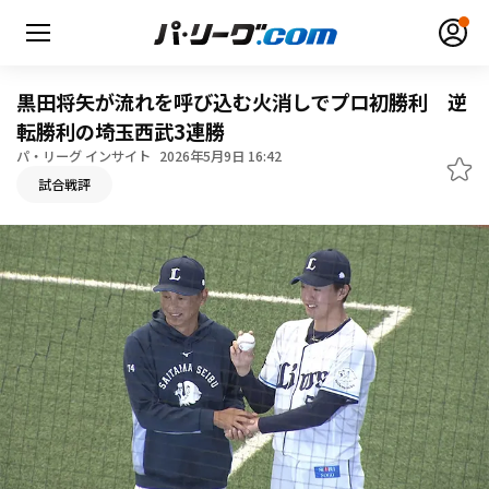
黒田将矢が流れを呼び込む火消しでプロ初勝利 逆
転勝利の埼玉西武3連勝
パ・リーグ インサイト
2026年5月9日 16:42
無料アカウント登録
ログイン
試合戦評
HOME
動画
日程・結果
順位表･成績
1軍公式戦
選手名鑑