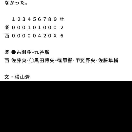
なかった。
１２３４５６７８９ 計
楽 ０００１０１０００ ２
西 ０００００４２０Ｘ ６
楽 ●古謝樹-九谷瑠
西 佐藤爽-○黒田将矢-篠原響-甲斐野央-佐藤隼輔
文・横山蒼