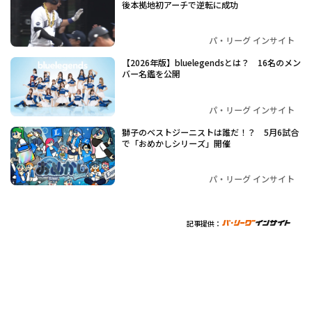
後本拠地初アーチで逆転に成功
パ・リーグ インサイト
【2026年版】bluelegendsとは？ 16名のメン
バー名鑑を公開
パ・リーグ インサイト
獅子のベストジーニストは誰だ！？ 5月6試合
で「おめかしシリーズ」開催
パ・リーグ インサイト
記事提供：