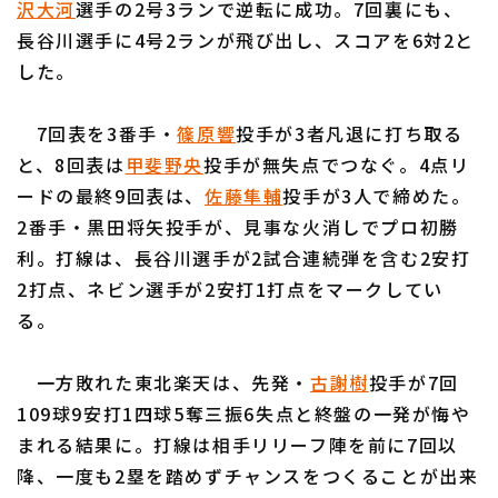
沢大河
選手の2号3ランで逆転に成功。7回裏にも、
長谷川選手に4号2ランが飛び出し、スコアを6対2と
した。
7回表を3番手・
篠原響
投手が3者凡退に打ち取る
利用規約
プライバシーポリシー
と、8回表は
甲斐野央
投手が無失点でつなぐ。4点リ
ードの最終9回表は、
佐藤隼輔
投手が3人で締めた。
運営会社
（別ウィンドウで開く）
よくある質問
2番手・黒田将矢投手が、見事な火消しでプロ初勝
特定商取引法の表示
アルバイト募集
（別ウィンドウで開く
利。打線は、長谷川選手が2試合連続弾を含む2安打
2打点、ネビン選手が2安打1打点をマークしてい
る。
一方敗れた東北楽天は、先発・
古謝樹
投手が7回
109球9安打1四球5奪三振6失点と終盤の一発が悔や
まれる結果に。打線は相手リリーフ陣を前に7回以
降、一度も2塁を踏めずチャンスをつくることが出来