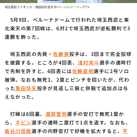
ファーム東地区
選手名鑑トップ
埼玉西武ライオンズ・黒田将矢投手 ©パーソル パ・リーグTV
ニュース
ファーム中地区
5月9日、ベルーナドームで行われた埼玉西武と東
北海道日本ハムファイターズ
ファーム西地区
北楽天の第7回戦は、6対2で埼玉西武が逆転勝利で3
東北楽天ゴールデンイーグルス
連勝を飾った。
交流戦
埼玉西武ライオンズ
設定
埼玉西武の先発・
佐藤爽
投手は、3回まで完全投球
千葉ロッテマリーンズ
を披露する。ところが4回表、
浅村栄斗
選手の適時打
で先制を許すと、6回表には
佐藤直樹
選手に2号ソロ
オリックス・バファローズ
被弾。なおも無死1、2塁とピンチを招いたが、代わ
福岡ソフトバンクホークス
った
黒田将矢
投手が見逃し三振と併殺で追加点は与
えなかった。
打線は6回裏、
渡部聖弥
選手の安打で無死1塁か
ら、
ネビン
選手の適時二塁打で1点を返す。なおも、
長谷川信哉
選手の内野安打で好機を拡大すると、
平