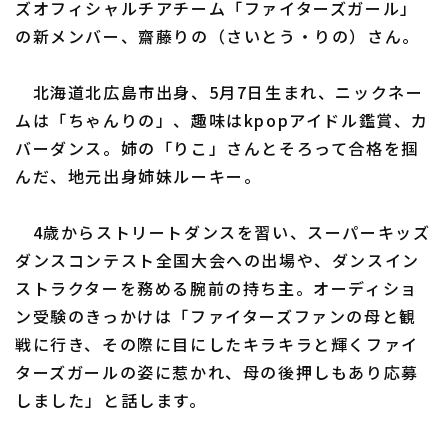
ズオフィシャルチアチーム「ファイターズガール」
の新メンバー、齋藤りの（さいとう・りの）さん。
北海道北広島市出身、5月7日生まれ、ニックネー
利用規約
プライバシーポリシー
ムは「ちゃんりの」、趣味はkpopアイドル鑑賞、カ
バーダンス。姉の「りこ」さんとそろって合格を掴
運営会社
（別ウィンドウで開く）
よくある質問
んだ、地元出身姉妹ルーキー。
特定商取引法の表示
アルバイト募集
（別ウィンドウで開く
4歳からストリートダンスを習い、スーパーキッズ
ダンスコンテスト全国大会への出場や、ダンスイン
ストラクターを務める腕前の持ち主。オーディショ
ン受験のきっかけは「ファイターズファンの母と観
戦に行き、その際に目にしたキラキラと輝くファイ
ターズガールの姿に惹かれ、母の後押しもあり応募
しました」と話します。