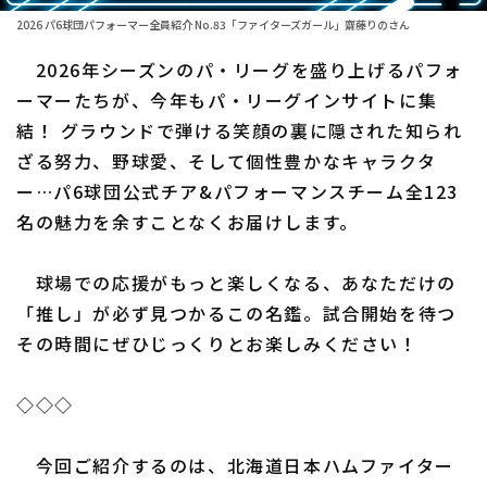
2026 パ6球団パフォーマー全員紹介 No.83「ファイターズガール」齋藤りのさん
ファーム東地区
選手名鑑トップ
ニュース
2026年シーズンのパ・リーグを盛り上げるパフォ
ファーム中地区
北海道日本ハムファイターズ
ーマーたちが、今年もパ・リーグインサイトに集
ファーム西地区
結！ グラウンドで弾ける笑顔の裏に隠された知られ
東北楽天ゴールデンイーグルス
ざる努力、野球愛、そして個性豊かなキャラクタ
交流戦
埼玉西武ライオンズ
ー…パ6球団公式チア&パフォーマンスチーム全123
設定
名の魅力を余すことなくお届けします。
千葉ロッテマリーンズ
オリックス・バファローズ
球場での応援がもっと楽しくなる、あなただけの
「推し」が必ず見つかるこの名鑑。試合開始を待つ
福岡ソフトバンクホークス
その時間にぜひじっくりとお楽しみください！
◇◇◇
今回ご紹介するのは、北海道日本ハムファイター