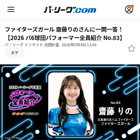
ファイターズガール 齋藤りのさんに一問一答！
【2026 パ6球団パフォーマー全員紹介 No.83】
パ・リーグ インサイト 池田紗里
2026年5月4日 12:00
チア
無料アカウント登録
ログイン
HOME
動画
日程・結果
順位表･成績
1軍公式戦
選手名鑑