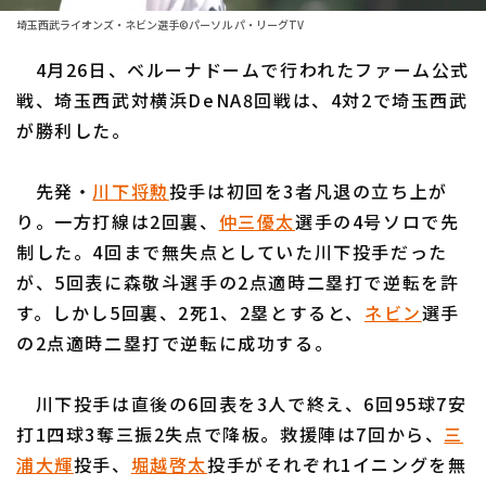
ファーム東地区
選手名鑑トップ
埼玉西武ライオンズ・ネビン選手©パーソル パ・リーグTV
ニュース
ファーム中地区
4月26日、ベルーナドームで行われたファーム公式
北海道日本ハムファイターズ
ファーム西地区
戦、埼玉西武対横浜DeNA8回戦は、4対2で埼玉西武
東北楽天ゴールデンイーグルス
が勝利した。
交流戦
埼玉西武ライオンズ
設定
先発・
川下将勲
投手は初回を3者凡退の立ち上が
千葉ロッテマリーンズ
り。一方打線は2回裏、
仲三優太
選手の4号ソロで先
制した。4回まで無失点としていた川下投手だった
オリックス・バファローズ
が、5回表に森敬斗選手の2点適時二塁打で逆転を許
福岡ソフトバンクホークス
す。しかし5回裏、2死1、2塁とすると、
ネビン
選手
の2点適時二塁打で逆転に成功する。
川下投手は直後の6回表を3人で終え、6回95球7安
打1四球3奪三振2失点で降板。救援陣は7回から、
三
浦大輝
投手、
堀越啓太
投手がそれぞれ1イニングを無