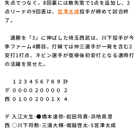
失点でつなぐ。8回裏には敵失策で1点を追加し、2
点リードの9回表は、
宮澤太成
投手が締めて試合終
了。
連勝を「3」に伸ばした埼玉西武は、川下投手が今
利用規約
プライバシーポリシー
季ファーム4勝目。打線では仲三選手が一発を含む2
安打1打点、ネビン選手が復帰後初安打となる適時打
運営会社
（別ウィンドウで開く）
よくある質問
の活躍を見せた。
特定商取引法の表示
アルバイト募集
（別ウィンドウで開く
１２３４５６７８９ 計
デ ００００２００００ ２
西 ０１００２００１Ｘ ４
デ 入江大生-●橋本達弥-岩田将貴-浜地真澄
西 ○川下将勲-三浦大輝-堀越啓太-S宮澤太成