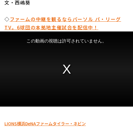
文・西嶋葵
◇
ファームの中継を観るならパーソル パ・リーグ
TV。6球団の本拠地主催試合を配信中！
LIONS
横浜DeNA
ファーム
タイラー・ネビン