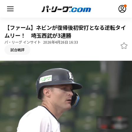
【ファーム】ネビンが復帰後初安打となる逆転タイ
ムリー！ 埼玉西武が3連勝
パ・リーグ インサイト
2026年4月26日 16:33
無料アカウント登録
ログイン
試合戦評
HOME
動画
日程・結果
順位表･成績
1軍公式戦
選手名鑑