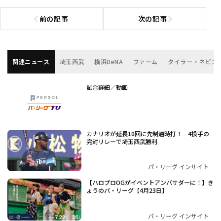
前の記事
次の記事
前の記事へ
次の記事へ
関連ニュース
埼玉西武
横浜DeNA
ファーム
タイラー・ネビン
試合詳細／動画
カナリオが延長10回に先制適時打！ 4投手の
完封リレーで埼玉西武勝利
パ・リーグ インサイト
【ハロプロOGがイベントアンバサダーに！】き
ょうのパ・リーグ【4月23日】
パ・リーグ インサイト