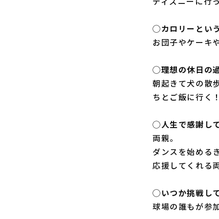
ディズニーに行
◯カロリーとい
お団子やケーキ
◯理想の休日の
朝起きて犬の散
ちとご飯に行く
◯人生で感謝し
両親。
ダンスを始める
応援してくれる
◯いつか挑戦し
球場の誰もが参