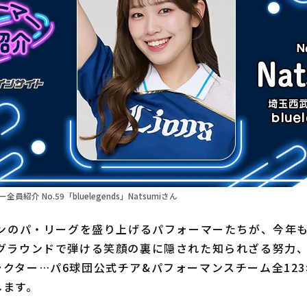
員紹介 No.59「bluelegends」Natsumiさん
ズンのパ・リーグを盛り上げるパフォーマーたちが、今年
 グラウンドで弾ける笑顔の裏に隠された知られざる努力
クター…パ6球団公式チア&パフォーマンスチーム全12
します。