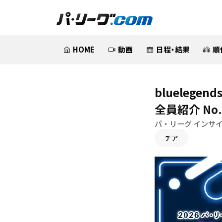
HOME
動画
日程・結果
順
bluelege
全員紹介 No.
パ・リーグ インサイ
チア