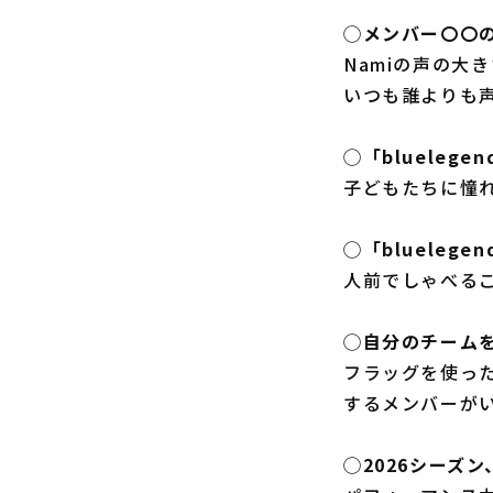
◯メンバー〇〇
Namiの声の大
いつも誰よりも
◯「bluele
子どもたちに憧
◯「blueleg
人前でしゃべる
◯自分のチーム
フラッグを使っ
するメンバーが
◯2026シーズ