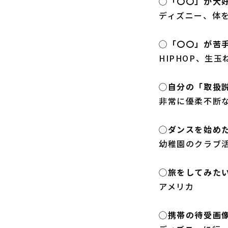
◯「〇〇」が大
ディズニー、体
◯「〇〇」が苦
HIPHOP、生玉
◯自分の「取扱
非常に優柔不断
◯ダンスを始め
幼稚園のクラブ
◯旅をしてみた
アメリカ
◯携帯の待受画