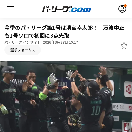
今季のパ・リーグ第1号は清宮幸太郎！ 万波中正
も1号ソロで初回に3点先取
パ・リーグ インサイト
2026年3月27日 19:17
無料アカウント登録
ログイン
選手フォーカス
HOME
動画
日程・結果
順位表･成績
1軍公式戦
選手名鑑