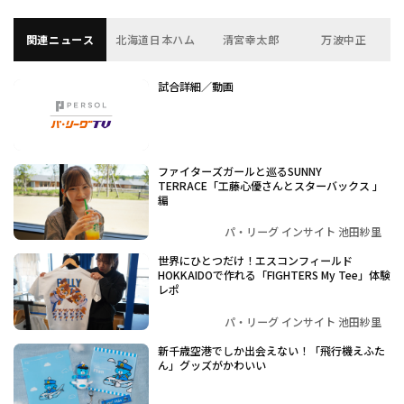
関連ニュース
北海道日本ハム
清宮幸太郎
万波中正
試合詳細／動画
ファイターズガールと巡るSUNNY
TERRACE「工藤心優さんとスターバックス 」
編
パ・リーグ インサイト 池田紗里
世界にひとつだけ！エスコンフィールド
HOKKAIDOで作れる「FIGHTERS My Tee」体験
レポ
パ・リーグ インサイト 池田紗里
新千歳空港でしか出会えない！「飛行機えふた
ん」グッズがかわいい