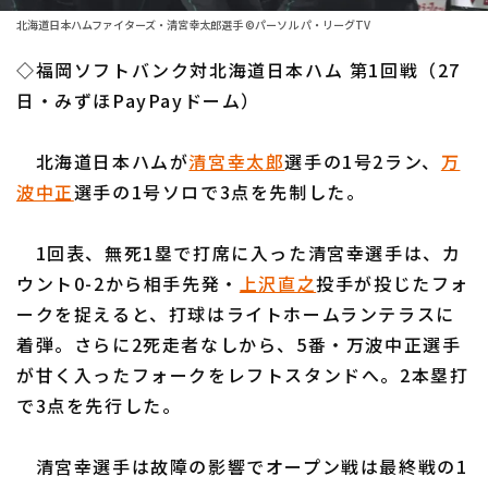
ファーム東地区
選手名鑑トップ
北海道日本ハムファイターズ・清宮幸太郎選手 ©パーソル パ・リーグTV
ニュース
ファーム中地区
◇福岡ソフトバンク対北海道日本ハム 第1回戦（27
北海道日本ハムファイターズ
ファーム西地区
日・みずほPayPayドーム）
東北楽天ゴールデンイーグルス
交流戦
北海道日本ハムが
清宮幸太郎
選手の1号2ラン、
万
埼玉西武ライオンズ
設定
波中正
選手の1号ソロで3点を先制した。
千葉ロッテマリーンズ
1回表、無死1塁で打席に入った清宮幸選手は、カ
オリックス・バファローズ
ウント0-2から相手先発・
上沢直之
投手が投じたフォ
福岡ソフトバンクホークス
ークを捉えると、打球はライトホームランテラスに
着弾。さらに2死走者なしから、5番・万波中正選手
が甘く入ったフォークをレフトスタンドへ。2本塁打
で3点を先行した。
清宮幸選手は故障の影響でオープン戦は最終戦の1