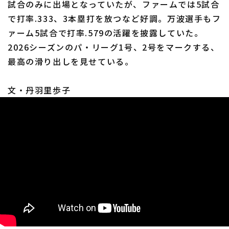
試合のみに出場となっていたが、ファームでは5試合
で打率.333、3本塁打を放つなど好調。万波選手もフ
ァーム5試合で打率.579の活躍を披露していた。
2026シーズンのパ・リーグ1号、2号をマークする、
最高の滑り出しを見せている。
利用規約
プライバシーポリシー
文・丹羽里歩子
運営会社
（別ウィンドウで開く）
よくある質問
特定商取引法の表示
アルバイト募集
（別ウィンドウで開く