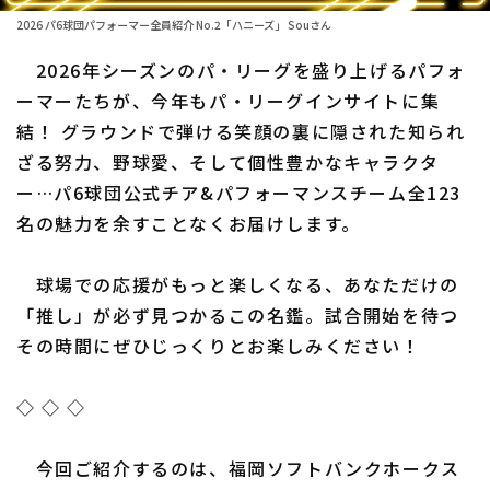
2026 パ6球団パフォーマー全員紹介 No.2「ハニーズ」 Souさん
ファーム東地区
選手名鑑トップ
ニュース
2026年シーズンのパ・リーグを盛り上げるパフォ
ファーム中地区
北海道日本ハムファイターズ
ーマーたちが、今年もパ・リーグインサイトに集
ファーム西地区
結！ グラウンドで弾ける笑顔の裏に隠された知られ
東北楽天ゴールデンイーグルス
ざる努力、野球愛、そして個性豊かなキャラクタ
交流戦
埼玉西武ライオンズ
ー…パ6球団公式チア&パフォーマンスチーム全123
設定
名の魅力を余すことなくお届けします。
千葉ロッテマリーンズ
オリックス・バファローズ
球場での応援がもっと楽しくなる、あなただけの
「推し」が必ず見つかるこの名鑑。試合開始を待つ
福岡ソフトバンクホークス
その時間にぜひじっくりとお楽しみください！
◇ ◇ ◇
今回ご紹介するのは、福岡ソフトバンクホークス