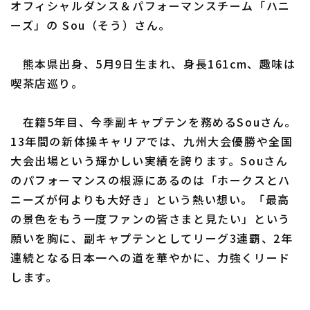
オフィシャルダンス＆パフォーマンスチーム「ハニ
ーズ」の Sou（そう）さん。
熊本県出身、5月9日生まれ、身長161cm、趣味は
利用規約
プライバシーポリシー
喫茶店巡り。
運営会社
（別ウィンドウで開く）
よくある質問
在籍5年目、今季副キャプテンを務めるSouさん。
特定商取引法の表示
アルバイト募集
（別ウィンドウで開く
13年間の新体操キャリアでは、九州大会優勝や全国
大会出場という輝かしい実績を誇ります。Souさん
のパフォーマンスの根源にあるのは「ホークスとハ
ニーズが何よりも大好き」という熱い想い。「最高
の景色をもう一度ファンの皆さまと見たい」という
願いを胸に、副キャプテンとしてリーグ3連覇、2年
連続となる日本一への道を華やかに、力強くリード
します。