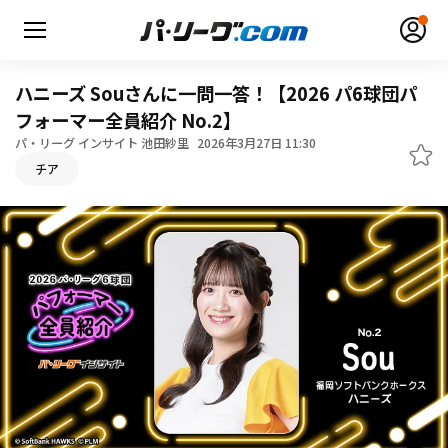
ハニーズ Souさんに一問一答！【2026 パ6球団パ
フォーマー全員紹介 No.2】
パ・リーグ インサイト 池田紗里
2026年3月27日 11:30
チア
無料アカウント登録
ログイン
HOME
動画
日程・結果
順位表･成績
1軍公式戦
選手名鑑