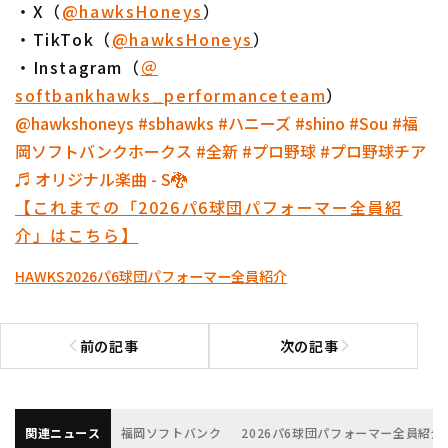
​​・X（
@hawksHoneys
）
・TikTok（
@hawksHoneys
）
・Instagram（
＠
softbankhawks_performanceteam
）
@hawkshoneys
#sbhawks
#ハニーズ
#shino
#Sou
#福
岡ソフトバンクホークス
#全新
#プロ野球
#プロ野球チア
♬ オリジナル楽曲 - S🐉
【これまでの「2026パ6球団パフォーマー全員紹
介」はこちら】
HAWKS
2026パ6球団パフォーマー全員紹介
前の記事
次の記事
前の記事へ
次の記事へ
関連ニュース
福岡ソフトバンク
2026パ6球団パフォーマー全員紹介