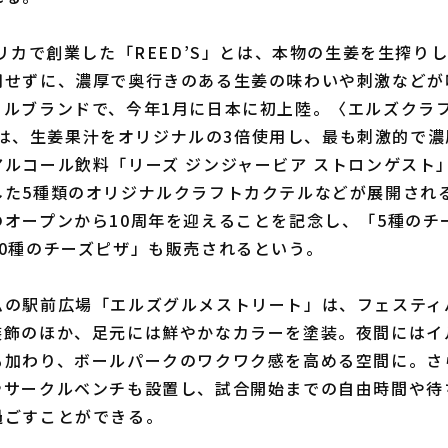
リカで創業した「REED’S」とは、本物の生姜を生搾り
用せずに、濃厚で奥行きのある生姜の味わいや刺激などが
ルブランドで、今年1月に日本に初上陸。〈エルズクラフト s
S〉では、生姜果汁をオリジナルの3倍使用し、最も刺激的で
ルコール飲料「リーズ ジンジャービア ストロンゲスト
した5種類のオリジナルクラフトカクテルなどが展開され
のオープンから10周年を迎えることを記念し、「5種のチ
10種のチーズピザ」も販売されるという。
の駅前広場「エルズグルメストリート」は、フェスティ
装飾のほか、足元には鮮やかなカラーを塗装。夜間にはイ
も加わり、ボールパークのワクワク感を高める空間に。さ
やサークルベンチも設置し、試合開始までの自由時間や待
過ごすことができる。