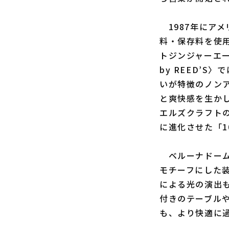
1987年にアメ
料・保存料を使
トジンジャーエー
by REED’
いが特徴のノンア
と爽快感を生か
エルズクラフト
に進化させた「
ベルーナドーム
モチーフにした
による光の演出
付きのテーブル
も、より快適に