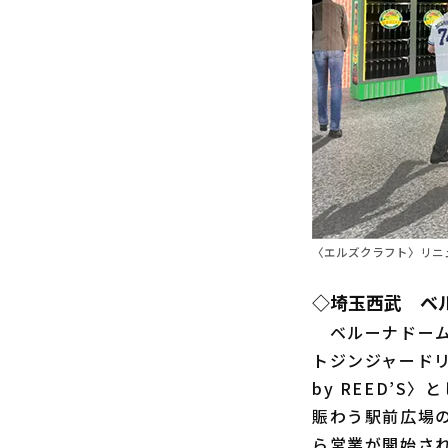
〈エルズクラフト〉リニ
◇埼玉西武 ベ
ベルーナドーム
トジンジャードリン
by REED’
賑わう駅前広場
ら営業が開始さ