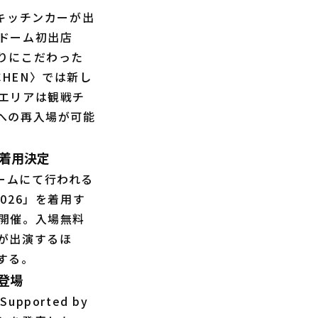
キッチンカーが出
ドーム初出店
りにこだわった
CHEN〉では新し
エリアは観戦チ
への再入場が可能
」着用決定
ドームにて行われる
026」を着用す
開催。入場無料
が出演するほ
する。
登場
ported by