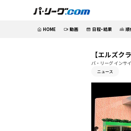
HOME
動画
日程・結果
順
【エルズクラ
パ・リーグ インサ
ニュース