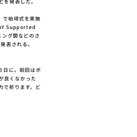
とを発表した。
ード」で始球式を実施
Supported
ニング間などのさ
で発表される。
う日に。前回はボ
が良くなかった
力で祈ります。ど