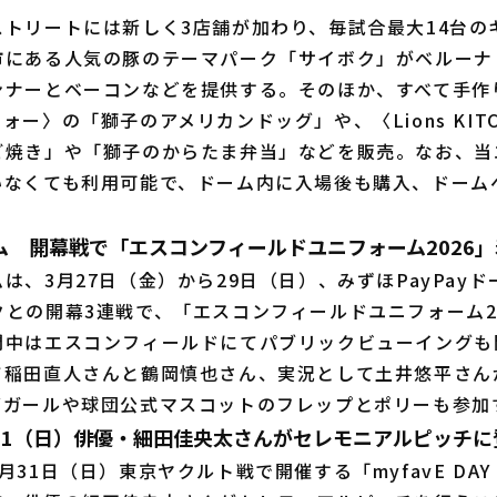
トリートには新しく3店舗が加わり、毎試合最大14台の
市にある人気の豚のテーマパーク「サイボク」がベルーナ
ンナーとベーコンなどを提供する。そのほか、すべて手作
ォー〉の「獅子のアメリカンドッグ」や、〈Lions KIT
ご焼き」や「獅子のからたま弁当」などを販売。なお、当
いなくても利用可能で、ドーム内に入場後も購入、ドーム
ム 開幕戦で「エスコンフィールドユニフォーム2026
、3月27日（金）から29日（日）、みずほPayPay
との開幕3連戦で、「エスコンフィールドユニフォーム2
間中はエスコンフィールドにてパブリックビューイングも
て稲田直人さんと鶴岡慎也さん、実況として土井悠平さん
ズガールや球団公式マスコットのフレップとポリーも参加
/31（日）俳優・細田佳央太さんがセレモニアルピッチに
1日（日）東京ヤクルト戦で開催する「myfavE DAY Sup