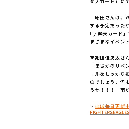
楽天カード」に
細田さんは、昨シー
する予定だったが、
by 楽天カー
まざまなイベン
▼細田佳央太さん
「まさかのリベ
ールをしっかり
のでしょう。何
うか！！！ 雨
・
ほぼ毎日更新
FIGHTERS
EAGLE