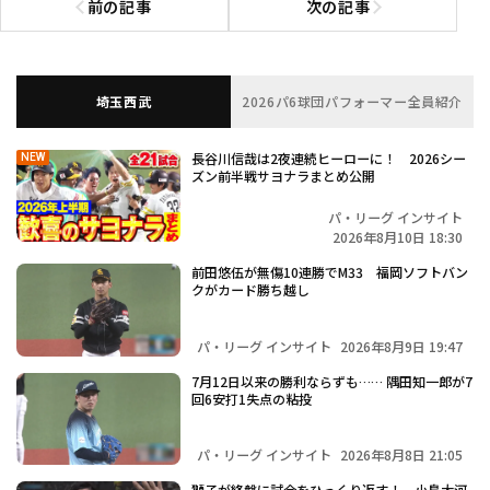
前の記事
次の記事
前の記事へ
次の記事へ
埼玉西武
2026パ6球団パフォーマー全員紹介
長谷川信哉は2夜連続ヒーローに！ 2026シー
NEW
ズン前半戦サヨナラまとめ公開
パ・リーグ インサイト
2026年8月10日 18:30
前田悠伍が無傷10連勝でM33 福岡ソフトバン
クがカード勝ち越し
パ・リーグ インサイト
2026年8月9日 19:47
7月12日以来の勝利ならずも…… 隅田知一郎が7
回6安打1失点の粘投
パ・リーグ インサイト
2026年8月8日 21:05
獅子が終盤に試合をひっくり返す！ 小島大河