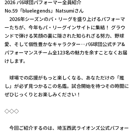
2026 パ6球団パフォーマー全員紹介
ファーム東地区
No.59「bluelegends」Natsumiさん
選手名鑑トップ
ニュース
2026年シーズンのパ・リーグを盛り上げるパフォーマ
ファーム中地区
北海道日本ハムファイターズ
ーたちが、今年もパ・リーグインサイトに集結！ グラウ
ファーム西地区
ンドで弾ける笑顔の裏に隠された知られざる努力、野球
東北楽天ゴールデンイーグルス
愛、そして個性豊かなキャラクター…パ6球団公式チア&
交流戦
埼玉西武ライオンズ
パフォーマンスチーム全123名の魅力を余すことなくお届
設定
けします。
千葉ロッテマリーンズ
オリックス・バファローズ
球場での応援がもっと楽しくなる、あなただけの「推
し」が必ず見つかるこの名鑑。試合開始を待つその時間に
福岡ソフトバンクホークス
ぜひじっくりとお楽しみください！
◇◇◇
今回ご紹介するのは、埼玉西武ライオンズ公式パフォー