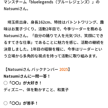
マンスチーム「bluelegends（ブルーレジェンズ）」の
Natsumiさん。
埼玉県出身、身長162cm、特技はバトントワリング、趣
利用規約
プライバシーポリシー
味はお菓子づくり。活動2年目で、今季リーダーを務める
Natsumiさん。「自分の踊りで人を元気づけ、笑顔にでき
運営会社
（別ウィンドウで開く）
よくある質問
るすてきな仕事」であることに魅力を感じ、活動の継続を
特定商取引法の表示
アルバイト募集
（別ウィンドウで開く
決意しました。1年目の経験を糧に、今季はリーダーとい
う立場から多角的な視点を持って活動に取り組みます。
【Natsumiさん バックナンバー
2025
】
Natsumiさんに一問一答！
◯「〇〇」が大好き！
ディズニー、体を動かすこと、和菓子
◯「〇〇」が苦手！