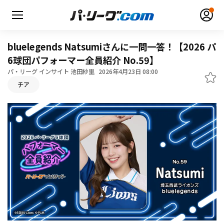
bluelegends Natsumiさんに一問一答！【2026 パ
6球団パフォーマー全員紹介 No.59】
パ・リーグ インサイト 池田紗里
2026年4月23日 08:00
チア
無料アカウント登録
ログイン
HOME
動画
日程・結果
順位表･成績
1軍公式戦
選手名鑑