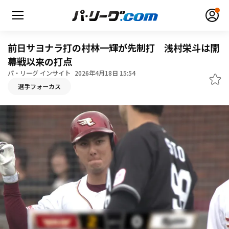
前日サヨナラ打の村林一輝が先制打 浅村栄斗は開
幕戦以来の打点
パ・リーグ インサイト
2026年4月18日 15:54
無料アカウント登録
ログイン
選手フォーカス
HOME
動画
日程・結果
順位表･成績
1軍公式戦
選手名鑑