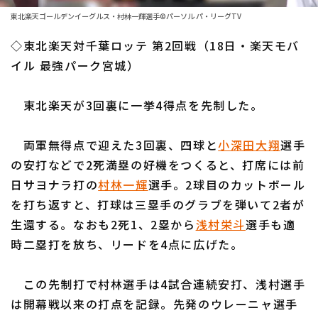
ファーム東地区
選手名鑑トップ
東北楽天ゴールデンイーグルス・村林一輝選手©パーソル パ・リーグTV
ニュース
ファーム中地区
◇東北楽天対千葉ロッテ 第2回戦（18日・楽天モバ
北海道日本ハムファイターズ
ファーム西地区
イル 最強パーク宮城）
東北楽天ゴールデンイーグルス
交流戦
東北楽天が3回裏に一挙4得点を先制した。
埼玉西武ライオンズ
設定
千葉ロッテマリーンズ
両軍無得点で迎えた3回裏、四球と
小深田大翔
選手
の安打などで2死満塁の好機をつくると、打席には前
オリックス・バファローズ
日サヨナラ打の
村林一輝
選手。2球目のカットボール
福岡ソフトバンクホークス
を打ち返すと、打球は三塁手のグラブを弾いて2者が
生還する。なおも2死1、2塁から
浅村栄斗
選手も適
時二塁打を放ち、リードを4点に広げた。
この先制打で村林選手は4試合連続安打、浅村選手
は開幕戦以来の打点を記録。先発のウレーニャ選手