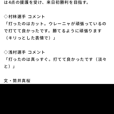
は4点の援護を受け、来日初勝利を目指す。
◇村林選手 コメント
「打ったのはカット。ウレーニャが頑張っているの
で打てて良かったです。勝てるように頑張ります
利用規約
プライバシーポリシー
（キリっとした表情で）」
運営会社
（別ウィンドウで開く）
よくある質問
◇浅村選手 コメント
特定商取引法の表示
アルバイト募集
（別ウィンドウで開く
「打ったのは真っすぐ。打てて良かったです（淡々
と）」
文・筒井真桜