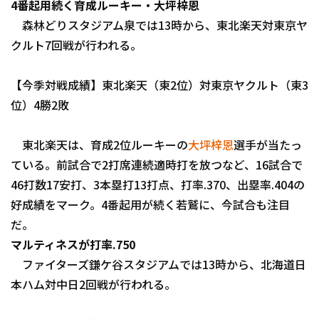
4番起用続く育成ルーキー・大坪梓恩
森林どりスタジアム泉では13時から、東北楽天対東京ヤ
クルト7回戦が行われる。
【今季対戦成績】東北楽天（東2位）対東京ヤクルト（東3
位）4勝2敗
利用規約
プライバシーポリシー
運営会社
（別ウィンドウで開く）
よくある質問
東北楽天は、育成2位ルーキーの
大坪梓恩
選手が当たっ
ている。前試合で2打席連続適時打を放つなど、16試合で
特定商取引法の表示
アルバイト募集
（別ウィンドウで開く
46打数17安打、3本塁打13打点、打率.370、出塁率.404の
好成績をマーク。4番起用が続く若鷲に、今試合も注目
だ。
マルティネスが打率.750
ファイターズ鎌ケ谷スタジアムでは13時から、北海道日
本ハム対中日2回戦が行われる。