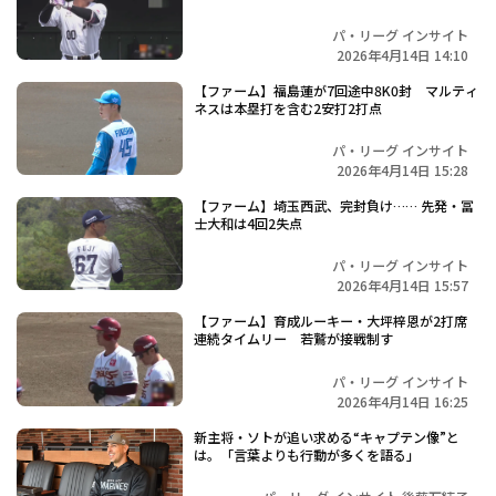
パ・リーグ インサイト
2026年4月14日 14:10
【ファーム】福島蓮が7回途中8K0封 マルティ
ネスは本塁打を含む2安打2打点
パ・リーグ インサイト
2026年4月14日 15:28
【ファーム】埼玉西武、完封負け…… 先発・冨
士大和は4回2失点
パ・リーグ インサイト
2026年4月14日 15:57
【ファーム】育成ルーキー・大坪梓恩が2打席
連続タイムリー 若鷲が接戦制す
パ・リーグ インサイト
2026年4月14日 16:25
新主将・ソトが追い求める“キャプテン像”と
は。「言葉よりも行動が多くを語る」