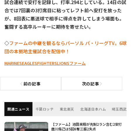
試合連続で安打を記録し、打率.294としている。14日の試
合では7回裏の3打席目に粘ってレフト前へ安打を放った
が、8回表に悪送球で相手に得点を許してしまう場面も。
奮闘する高卒ルーキーに期待を寄せたい。
◇
ファームの中継を観るならパーソル パ・リーグTV。6球
団の本拠地主催試合を配信中！
MARINES
EAGLES
FIGHTERS
LIONS
ファーム
前の記事
次の記事
前の記事へ
次の記事へ
関連ニュース
千葉ロッテ
東北楽天
北海道日本ハム
埼玉西武
【ファーム】池田来翔が先制2ラン含む2安打
唐川侑己は5回6奪三振2失点