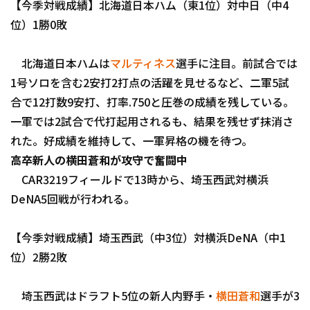
【今季対戦成績】北海道日本ハム（東1位）対中日（中4
位）1勝0敗
北海道日本ハムは
マルティネス
選手に注目。前試合では
1号ソロを含む2安打2打点の活躍を見せるなど、二軍5試
合で12打数9安打、打率.750と圧巻の成績を残している。
一軍では2試合で代打起用されるも、結果を残せず抹消さ
れた。好成績を維持して、一軍昇格の機を待つ。
高卒新人の横田蒼和が攻守で奮闘中
CAR3219フィールドで13時から、埼玉西武対横浜
DeNA5回戦が行われる。
【今季対戦成績】埼玉西武（中3位）対横浜DeNA（中1
位）2勝2敗
埼玉西武はドラフト5位の新人内野手・
横田蒼和
選手が3