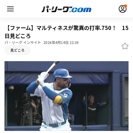
【ファーム】マルティネスが驚異の打率.750！ 15
日見どころ
パ・リーグ インサイト
2026年4月14日 22:30
見どころ
無料アカウント登録
ログイン
HOME
動画
日程・結果
順位表･成績
1軍公式戦
選手名鑑