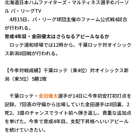
北海道日本ハムファイターズ・マルティネス選手©パーソ
ファーム東地区
ル パ・リーグTV
選手名鑑トップ
ニュース
4月15日、パ・リーグ球団主催のファーム公式戦4試合
ファーム中地区
北海道日本ハムファイターズ
が行われる。
ファーム西地区
育成4年目・金田優太はさらなるアピールなるか
東北楽天ゴールデンイーグルス
ロッテ浦和球場では12時から、千葉ロッテ対オイシック
交流戦
埼玉西武ライオンズ
ス新潟8回戦が行われる。
設定
千葉ロッテマリーンズ
【今季対戦成績】千葉ロッテ（東4位）対オイシックス新
オリックス・バファローズ
潟（東5位）5勝2敗
福岡ソフトバンクホークス
千葉ロッテ・
金田優太
選手が14日に今季初安打初打点を
記録。7回表の守備から出場していた金田選手は8回裏、2
死2、3塁のチャンスでライト前へ弾き返し、貴重な追加点
を挙げた。今季で育成4年目。支配下昇格へいいアピール
を続けていきたい。