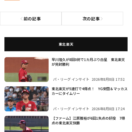
前の記事
次の記事
前の記事へ
次の記事へ
東北楽天
早川隆久が8回0封で1カ月ぶり白星 東北楽天
が完封勝利
パ・リーグ インサイト
2026年8月8日 17:52
東北楽天が5連打で4得点！ YG安田＆マッカス
カーにタイムリー
パ・リーグ インサイト
2026年8月8日 17:24
【ファーム】江原雅裕が6回1失点の好投 7得
点の東北楽天快勝