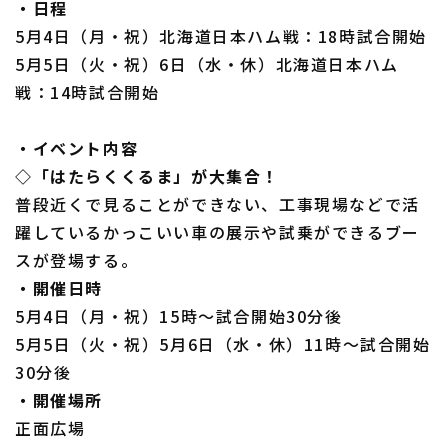
・日程
5月4日（月・祝）北海道日本ハム戦：18時試合開始
5月5日（火・祝）6日（水・休）北海道日本ハム
戦：14時試合開始
利用規約
プライバシーポリシー
・イベント内容
運営会社
（別ウィンドウで開く）
よくある質問
◇「はたらくくるま」が大集合！
特定商取引法の表示
アルバイト募集
（別ウィンドウで開く
普段近くで見ることができない、工事現場などで活
躍しているかっこいい車の展示や試乗ができるブー
スが登場する。
・開催日時
5月4日（月・祝）15時～試合開始30分後
5月5日（火・祝）5月6日（水・休）11時～試合開始
30分後
・開催場所
正面広場