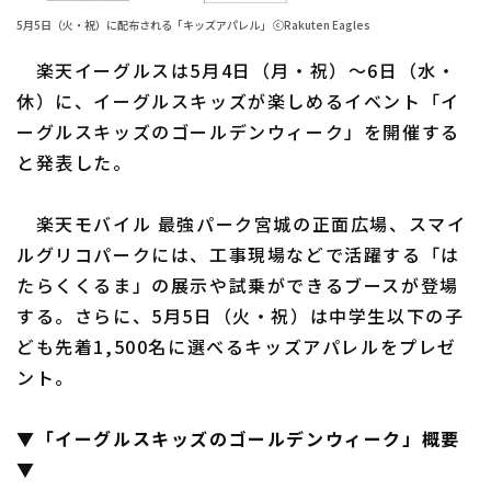
5月5日（火・祝）に配布される「キッズアパレル」 ⓒRakuten Eagles
ファーム東地区
選手名鑑トップ
ニュース
楽天イーグルスは5月4日（月・祝）～6日（水・
ファーム中地区
北海道日本ハムファイターズ
休）に、イーグルスキッズが楽しめるイベント「イ
ファーム西地区
ーグルスキッズのゴールデンウィーク」を開催する
東北楽天ゴールデンイーグルス
と発表した。
交流戦
埼玉西武ライオンズ
設定
楽天モバイル 最強パーク宮城の正面広場、スマイ
千葉ロッテマリーンズ
ルグリコパークには、工事現場などで活躍する「は
オリックス・バファローズ
たらくくるま」の展示や試乗ができるブースが登場
する。さらに、5月5日（火・祝）は中学生以下の子
福岡ソフトバンクホークス
ども先着1,500名に選べるキッズアパレルをプレゼ
ント。
▼「イーグルスキッズのゴールデンウィーク」概要
▼