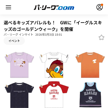
選べるキッズアパレルも！ GWに「イーグルスキ
ッズのゴールデンウィーク」を開催
パ・リーグ インサイト
2026年3月3日 18:01
イベント
無料アカウント登録
ログイン
HOME
動画
日程・結果
順位表･成績
1軍公式戦
選手名鑑