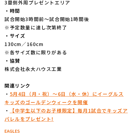
3塁側外周プレゼントエリア
・時間
試合開始3時間前～試合開始1時間後
※予定数量に達し次第終了
・サイズ
130cm／160cm
※各サイズ数に限りがある
・協賛
株式会社永大ハウス工業
関連リンク
・
5月4日（月・祝）～6日（水・休）にイーグルス
キッズのゴールデンウィークを開催
・
【中学生以下のお子様限定】毎月1試合でキッズア
パレルをプレゼント!
EAGLES