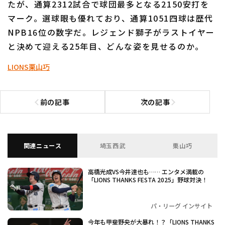
たが、通算2312試合で球団最多となる2150安打を
マーク。選球眼も優れており、通算1051四球は歴代
NPB16位の数字だ。レジェンド獅子がラストイヤー
と決めて迎える25年目、どんな姿を見せるのか。
LIONS
栗山巧
利用規約
プライバシーポリシー
運営会社
（別ウィンドウで開く）
よくある質問
前の記事
次の記事
前の記事へ
次の記事へ
特定商取引法の表示
アルバイト募集
（別ウィンドウで開く
関連ニュース
埼玉西武
栗山巧
高橋光成VS今井達也も…… エンタメ満載の
「LIONS THANKS FESTA 2025」野球対決！
パ・リーグ インサイト
今年も甲斐野央が大暴れ！？「LIONS THANKS