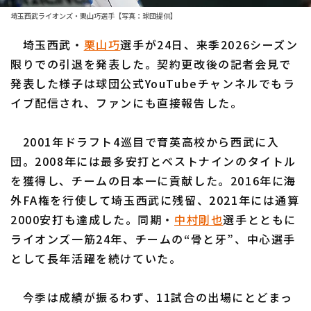
埼玉西武ライオンズ・栗山巧選手【写真：球団提供】
ファーム東地区
選手名鑑トップ
ニュース
埼玉西武・
栗山巧
選手が24日、来季2026シーズン
ファーム中地区
北海道日本ハムファイターズ
限りでの引退を発表した。契約更改後の記者会見で
ファーム西地区
発表した様子は球団公式YouTubeチャンネルでもラ
東北楽天ゴールデンイーグルス
イブ配信され、ファンにも直接報告した。
交流戦
埼玉西武ライオンズ
設定
2001年ドラフト4巡目で育英高校から西武に入
千葉ロッテマリーンズ
団。2008年には最多安打とベストナインのタイトル
オリックス・バファローズ
を獲得し、チームの日本一に貢献した。2016年に海
外FA権を行使して埼玉西武に残留、2021年には通算
福岡ソフトバンクホークス
2000安打も達成した。同期・
中村剛也
選手とともに
ライオンズ一筋24年、チームの“骨と牙”、中心選手
として長年活躍を続けていた。
今季は成績が振るわず、11試合の出場にとどまっ