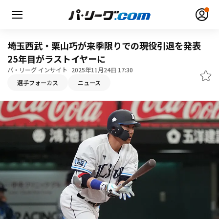
埼玉西武・栗山巧が来季限りでの現役引退を発表
25年目がラストイヤーに
パ・リーグ インサイト
2025年11月24日 17:30
選手フォーカス
ニュース
無料アカウント登録
ログイン
HOME
動画
日程・結果
順位表･成績
1軍公式戦
選手名鑑