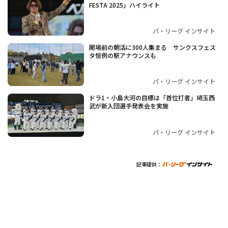
FESTA 2025」ハイライト
パ・リーグ インサイト
開場前の朝活に300人集まる サンクスフェス
タ恒例の駅アナウンスも
パ・リーグ インサイト
ドラ1・小島大河の目標は「首位打者」埼玉西
武が新入団選手発表会を実施
パ・リーグ インサイト
記事提供：