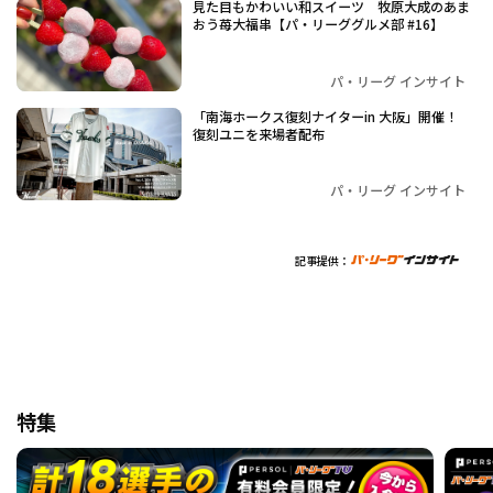
見た目もかわいい和スイーツ 牧原大成のあま
おう苺大福串【パ・リーググルメ部 #16】
パ・リーグ インサイト
「南海ホークス復刻ナイターin 大阪」開催！
復刻ユニを来場者配布
パ・リーグ インサイト
記事提供：
特集