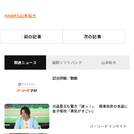
HAWKS
山本祐大
前の記事
次の記事
前の記事へ
次の記事へ
関連ニュース
福岡ソフトバンク
山本祐大
試合詳細／動画
元盗塁王も驚き「速っ！」 周東佑京の本盗に
金子侑司「勇気がすごい」
パ・リーグ インサイト