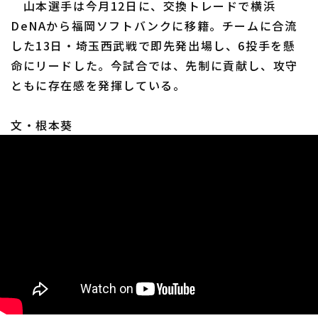
山本選手は今月12日に、交換トレードで横浜
DeNAから福岡ソフトバンクに移籍。チームに合流
した13日・埼玉西武戦で即先発出場し、6投手を懸
命にリードした。今試合では、先制に貢献し、攻守
ともに存在感を発揮している。
利用規約
プライバシーポリシー
文・根本葵
運営会社
（別ウィンドウで開く）
よくある質問
特定商取引法の表示
アルバイト募集
（別ウィンドウで開く