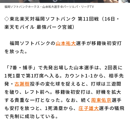
ファーム東地区
選手名鑑トップ
福岡ソフトバンクホークス・山本祐大選手 ©パーソル パ・リーグTV
ニュース
ファーム中地区
◇東北楽天対福岡ソフトバンク 第11回戦（16日・
北海道日本ハムファイターズ
ファーム西地区
楽天モバイル 最強パーク宮城）
東北楽天ゴールデンイーグルス
交流戦
福岡ソフトバンクの
山本祐大
選手が移籍後初安打
埼玉西武ライオンズ
設定
を放った。
千葉ロッテマリーンズ
「7番・捕手」で先発出場した山本選手は、2回表に
オリックス・バファローズ
1死1塁で第1打席へ入る。カウント1-1から、相手先
福岡ソフトバンクホークス
発・
古謝樹
投手の変化球を捉えると、打球は三遊間
を破り、レフト前へ。移籍後初安打は、好機を拡大
する貴重な一打となった。なお、続く
周東佑京
選手
も安打を放つと、1死満塁から、
庄子雄大
選手の犠飛
で先制に成功している。