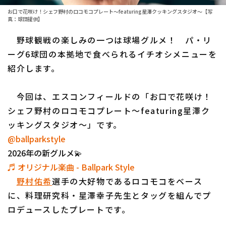
お口で花咲け！シェフ野村のロコモコプレート～featuring星澤クッキングスタジオ～【写
ファーム東地区
選手名鑑トップ
真：球団提供】
ニュース
ファーム中地区
野球観戦の楽しみの一つは球場グルメ！ パ・リ
北海道日本ハムファイターズ
ーグ6球団の本拠地で食べられるイチオシメニューを
ファーム西地区
東北楽天ゴールデンイーグルス
紹介します。
交流戦
埼玉西武ライオンズ
今回は、エスコンフィールドの「お口で花咲け！
設定
千葉ロッテマリーンズ
シェフ野村のロコモコプレート～featuring星澤ク
ッキングスタジオ～」です。
オリックス・バファローズ
@ballparkstyle
2026年の新グルメ💫
福岡ソフトバンクホークス
♬ オリジナル楽曲 - Ballpark Style
野村佑希
選手の大好物であるロコモコをベース
に、料理研究科・星澤幸子先生とタッグを組んでプ
ロデュースしたプレートです。