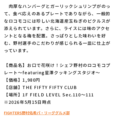
肉厚なハンバーグとガーリックシュリンプがのっ
て、食べ応えのあるプレートでありながら、一般的
なロコモコには珍しい北海道産玉ねぎのピクルスが
添えられています。さらに、ライスには味のアクセ
ントとなる梅を配置。さっぱりとした味わいを好
利用規約
プライバシーポリシー
む、野村選手のこだわりが感じられる一皿に仕上が
っています。
運営会社
（別ウィンドウで開く）
よくある質問
特定商取引法の表示
アルバイト募集
（別ウィンドウで開く
【商品名】お口で花咲け！シェフ野村のロコモコプ
レート～featuring星澤クッキングスタジオ～
【価格】1,980円
【店舗】THE FIFTY FIFTY CLUB
【場所】1F FIELD LEVEL Sec.110～111
※2026年5月15日時点
FIGHTERS
野村佑希
パ・リーググルメ部