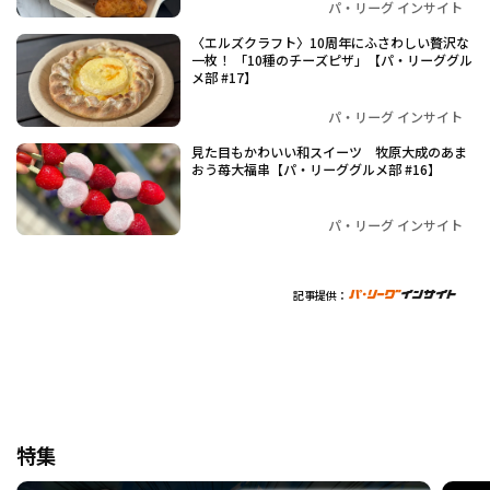
パ・リーグ インサイト
〈エルズクラフト〉10周年にふさわしい贅沢な
一枚！ 「10種のチーズピザ」【パ・リーググル
メ部 #17】
パ・リーグ インサイト
見た目もかわいい和スイーツ 牧原大成のあま
おう苺大福串【パ・リーググルメ部 #16】
パ・リーグ インサイト
記事提供：
特集