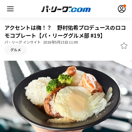
アクセントは梅！？ 野村佑希プロデュースのロコ
モコプレート【パ・リーググルメ部 #19】
パ・リーグ インサイト
2026年5月15日 11:00
グルメ
無料アカウント登録
ログイン
HOME
動画
日程・結果
順位表･成績
1軍公式戦
選手名鑑