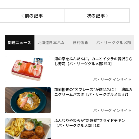
前の記事
次の記事
前の記事へ
次の記事へ
関連ニュース
北海道日本ハム
野村佑希
パ・リーググルメ部
海の幸をふんだんに。カニとイクラの贅沢ちら
し寿司【パ・リーググルメ部 #13】
パ・リーグ インサイト
郡司裕也の“名フレーズ”が商品名に！ 濃厚カ
ニクリームパスタ【パ・リーググルメ部 #7】
パ・リーグ インサイト
ふんわりやわらか“新感覚”フライドチキン
【パ・リーググルメ部 #18】