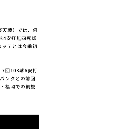
楽天戦）では、何
球4安打無四死球
ロッテとは今季初
7回103球6安打
トバンクとの前回
元・福岡での凱旋