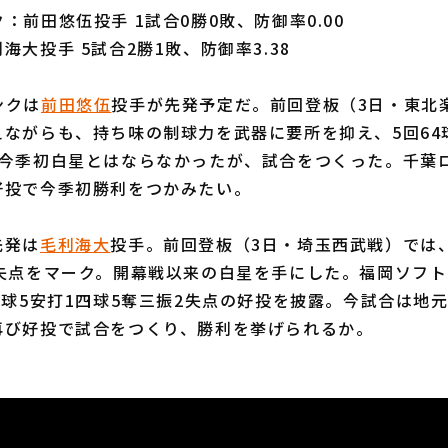
：前田悠伍投手 1試合0勝0敗、防御率0.00
海大投手 5試合2勝1敗、防御率3.38
ンクは
前田悠伍
投手が先発予定だ。前回登板（3日・東北
ながらも、持ち味の制球力を武器に要所を抑え、5回64
。今季初白星とはならなかったが、試合をつくった。千葉
好投で今季初勝利をつかみたい。
先発は
毛利海大
投手。前回登板（3日・埼玉西武戦）では、
無失点をマーク。開幕戦以来の白星を手にした。福岡ソフ
1球5安打1四球5奪三振2失点の好投を披露。今試合は地
再び好投で試合をつくり、勝利を挙げられるか。