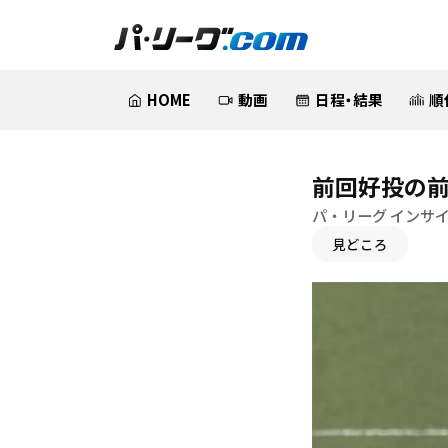
HOME
動画
日程・結果
順
前回好投の
パ・リーグ インサ
見どころ