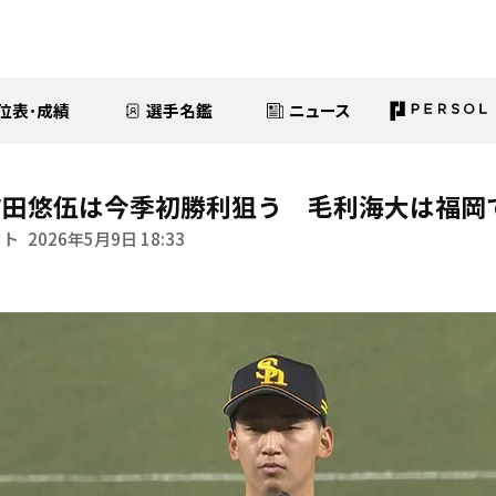
位表･成績
選手名鑑
ニュース
前田悠伍は今季初勝利狙う 毛利海大は福岡
イト
2026年5月9日 18:33