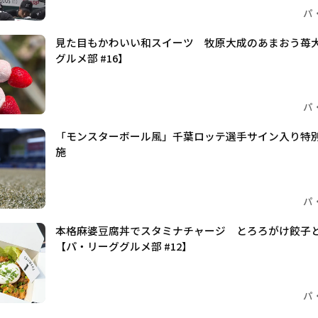
パ
見た目もかわいい和スイーツ 牧原大成のあまおう苺
グルメ部 #16】
パ
「モンスターボール風」千葉ロッテ選手サイン入り特
施
パ
本格麻婆豆腐丼でスタミナチャージ とろろがけ餃子
【パ・リーググルメ部 #12】
パ