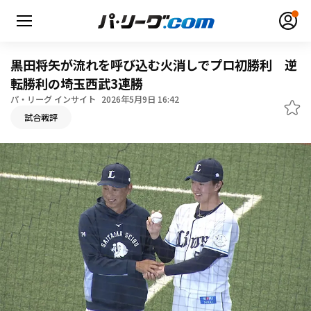
黒田将矢が流れを呼び込む火消しでプロ初勝利 逆
転勝利の埼玉西武3連勝
パ・リーグ インサイト
2026年5月9日 16:42
無料アカウント登録
ログイン
試合戦評
HOME
動画
日程・結果
順位表･成績
1軍公式戦
選手名鑑