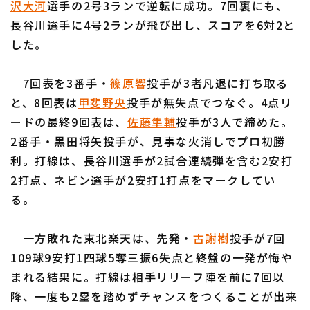
沢大河
選手の2号3ランで逆転に成功。7回裏にも、
長谷川選手に4号2ランが飛び出し、スコアを6対2と
した。
7回表を3番手・
篠原響
投手が3者凡退に打ち取る
利用規約
プライバシーポリシー
と、8回表は
甲斐野央
投手が無失点でつなぐ。4点リ
ードの最終9回表は、
佐藤隼輔
投手が3人で締めた。
運営会社
（別ウィンドウで開く）
よくある質問
2番手・黒田将矢投手が、見事な火消しでプロ初勝
特定商取引法の表示
アルバイト募集
（別ウィンドウで開く
利。打線は、長谷川選手が2試合連続弾を含む2安打
2打点、ネビン選手が2安打1打点をマークしてい
る。
一方敗れた東北楽天は、先発・
古謝樹
投手が7回
109球9安打1四球5奪三振6失点と終盤の一発が悔や
まれる結果に。打線は相手リリーフ陣を前に7回以
降、一度も2塁を踏めずチャンスをつくることが出来