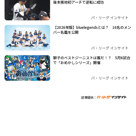
後本拠地初アーチで逆転に成功
パ・リーグ インサイト
【2026年版】bluelegendsとは？ 16名のメン
バー名鑑を公開
パ・リーグ インサイト
獅子のベストジーニストは誰だ！？ 5月6試合
で「おめかしシリーズ」開催
パ・リーグ インサイト
記事提供：