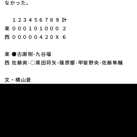
なかった。
１２３４５６７８９ 計
楽 ０００１０１０００ ２
西 ０００００４２０Ｘ ６
楽 ●古謝樹-九谷瑠
西 佐藤爽-○黒田将矢-篠原響-甲斐野央-佐藤隼輔
文・横山蒼