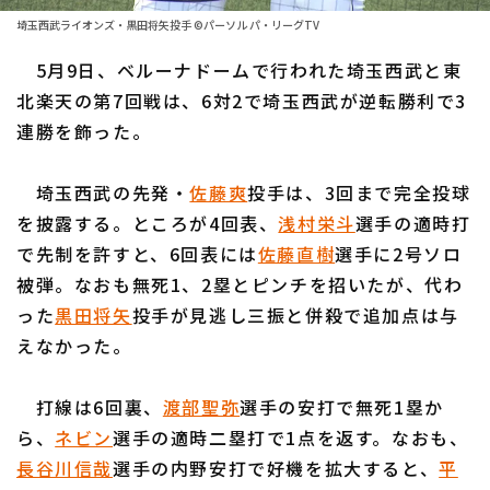
ファーム東地区
選手名鑑トップ
埼玉西武ライオンズ・黒田将矢投手 ©パーソル パ・リーグTV
ニュース
ファーム中地区
5月9日、ベルーナドームで行われた埼玉西武と東
北海道日本ハムファイターズ
ファーム西地区
北楽天の第7回戦は、6対2で埼玉西武が逆転勝利で3
東北楽天ゴールデンイーグルス
連勝を飾った。
交流戦
埼玉西武ライオンズ
設定
埼玉西武の先発・
佐藤爽
投手は、3回まで完全投球
千葉ロッテマリーンズ
を披露する。ところが4回表、
浅村栄斗
選手の適時打
で先制を許すと、6回表には
佐藤直樹
選手に2号ソロ
オリックス・バファローズ
被弾。なおも無死1、2塁とピンチを招いたが、代わ
福岡ソフトバンクホークス
った
黒田将矢
投手が見逃し三振と併殺で追加点は与
えなかった。
打線は6回裏、
渡部聖弥
選手の安打で無死1塁か
ら、
ネビン
選手の適時二塁打で1点を返す。なおも、
長谷川信哉
選手の内野安打で好機を拡大すると、
平