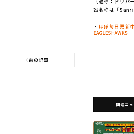
（通称：ドリパ
設名称は「Sanrio 
・
ほぼ毎日更新
EAGLES
HAWKS
前の記事
前の記事へ
関連ニュ