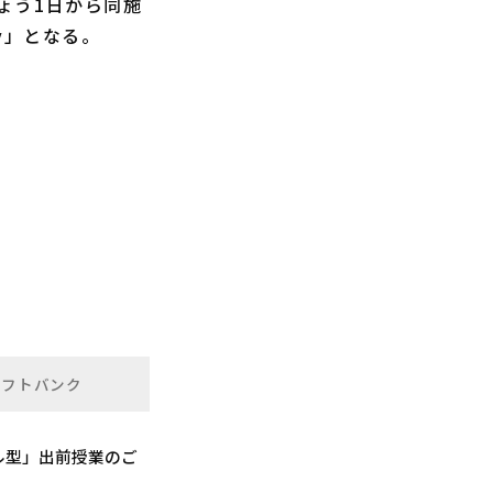
ょう1日から同施
yPay」となる。
ソフトバンク
ル型」出前授業のご