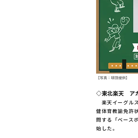
【写真：球団提供】
◇東北楽天 ア
楽天イーグルス
健体育教諭免許
問する「ベース
始した。