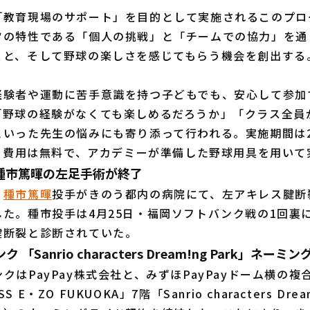
「教育現場のサポート」を目的として実施されるこのプロ
ツの特性である「個人の挑戦」と「チームでの協力」を通
こと、そして野球の楽しさを感じてもらう機会を創出する
験者や運動に苦手意識を持つ子どもでも、安心して参加
「野球の経験がなくても楽しめるだろうか」「クラス全員
いった先生の悩みにも寄り添って行われる。実施期間は2
で。費用は無料で、アカデミーが準備した野球用具を用い
種市篤暉の左足手術が終了
、
種市篤暉
投手がきのう都内の病院にて、左アキレス腱断
た。種市投手は4月25日・福岡ソフトバンク戦の1回裏
腱断裂と診断されていた。
「Sanrio characters Dream!ng Park」ネ
はPayPay株式会社と、みずほPayPayドーム横の複
E・ZO FUKUOKA」7階「Sanrio characters Dream