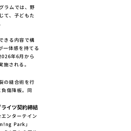
グラムでは、野
じて、子どもた
。
できる内容で構
が一体感を持てる
026年6月から
て実施される。
裂の縫合術を行
に負傷降板。同
ーミングライツ契約締結
合エンターテイン
!ng Park」