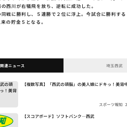
場の西川が右犠飛を放ち、逆転に成功した。
同戦に勝利し、５連勝で２位に浮上。今試合に勝利する
以来の貯金５となる。
関連ニュース
埼玉西武
【複数写真】「西武の頭脳」の美人娘にドキっ！美背
スポーツ報知
【スコアボード】ソフトバンク―西武