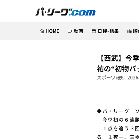
HOME
動画
日程・結果
順
【西武】今
祐の“初物バ
スポーツ報知
2026
◆パ・リーグ 
今季初の６連勝
１点を追う３回
る。１死一、三