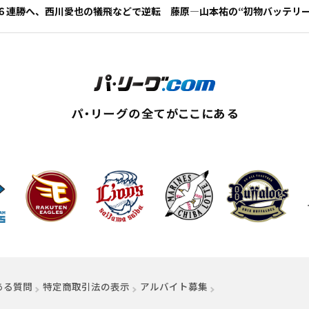
６連勝へ、西川愛也の犠飛などで逆転 藤原―山本祐の“初物バッテリー
ィンドウで開く）
ある質問
特定商取引法の表示
アルバイト募集
（別ウィンドウで開く