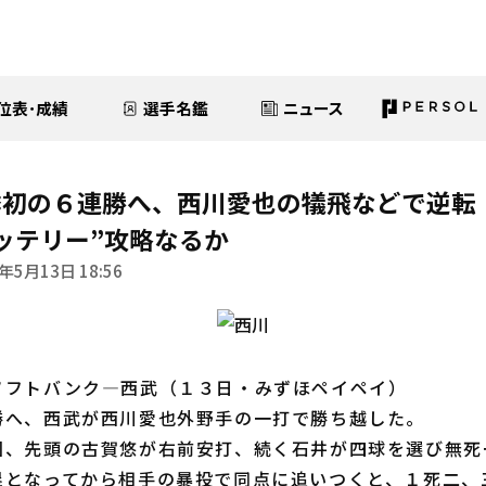
位表･成績
選手名鑑
ニュース
季初の６連勝へ、西川愛也の犠飛などで逆転
ッテリー”攻略なるか
年5月13日 18:56
ソフトバンク―西武（１３日・みずほペイペイ）
へ、西武が西川愛也外野手の一打で勝ち越した。
、先頭の古賀悠が右前安打、続く石井が四球を選び無死
塁となってから相手の暴投で同点に追いつくと、１死二、