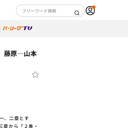
 藤原―山本
一、二塁とす
三塁から「２番・