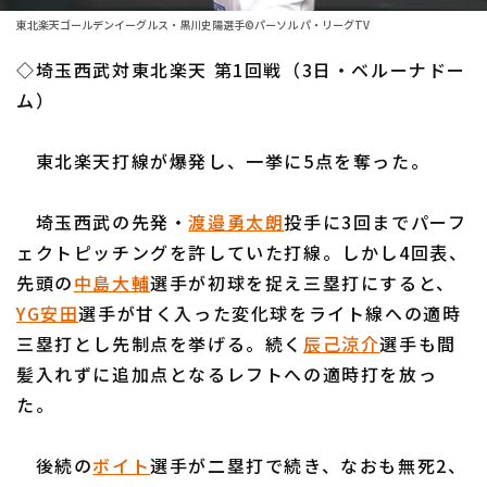
ファーム東地区
選手名鑑トップ
東北楽天ゴールデンイーグルス・黒川史陽選手©パーソル パ・リーグTV
ニュース
ファーム中地区
◇埼玉西武対東北楽天 第1回戦（3日・ベルーナドー
北海道日本ハムファイターズ
ファーム西地区
ム）
東北楽天ゴールデンイーグルス
交流戦
東北楽天打線が爆発し、一挙に5点を奪った。
埼玉西武ライオンズ
設定
千葉ロッテマリーンズ
埼玉西武の先発・
渡邉勇太朗
投手に3回までパーフ
ェクトピッチングを許していた打線。しかし4回表、
オリックス・バファローズ
先頭の
中島大輔
選手が初球を捉え三塁打にすると、
福岡ソフトバンクホークス
YG安田
選手が甘く入った変化球をライト線への適時
三塁打とし先制点を挙げる。続く
辰己涼介
選手も間
髪入れずに追加点となるレフトへの適時打を放っ
た。
後続の
ボイト
選手が二塁打で続き、なおも無死2、