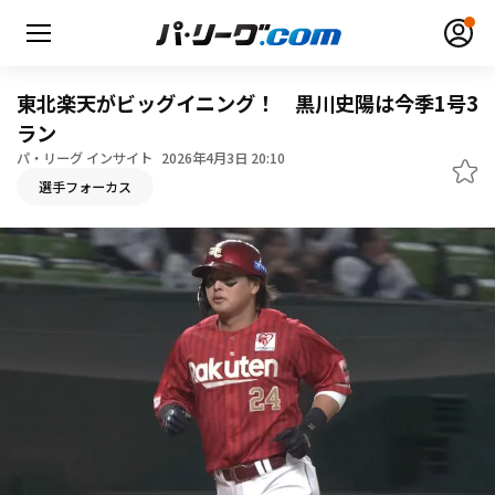
東北楽天がビッグイニング！ 黒川史陽は今季1号3
ラン
パ・リーグ インサイト
2026年4月3日 20:10
無料アカウント登録
ログイン
選手フォーカス
HOME
動画
日程・結果
順位表･成績
1軍公式戦
選手名鑑