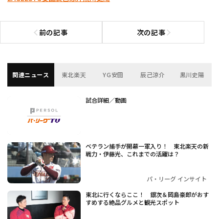
前の記事
次の記事
前の記事へ
次の記事へ
関連ニュース
東北楽天
YG安田
辰己涼介
黒川史陽
試合詳細／動画
ベテラン捕手が開幕一軍入り！ 東北楽天の新
戦力・伊藤光、これまでの活躍は？
パ・リーグ インサイト
東北に行くならここ！ 銀次＆岡島豪郎がおす
すめする絶品グルメと観光スポット