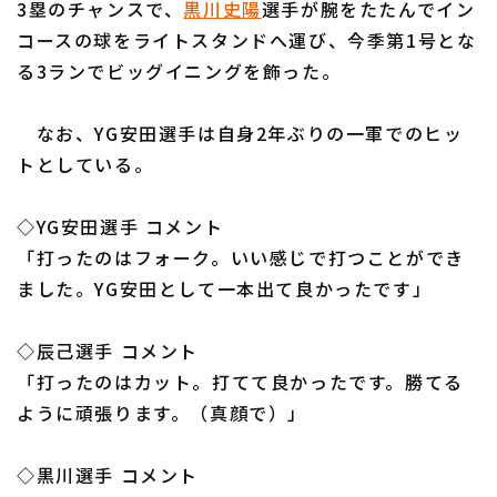
3塁のチャンスで、
黒川史陽
選手が腕をたたんでイン
コースの球をライトスタンドへ運び、今季第1号とな
る3ランでビッグイニングを飾った。
なお、YG安田選手は自身2年ぶりの一軍でのヒッ
利用規約
プライバシーポリシー
トとしている。
運営会社
（別ウィンドウで開く）
よくある質問
◇YG安田選手 コメント
特定商取引法の表示
アルバイト募集
（別ウィンドウで開く
「打ったのはフォーク。いい感じで打つことができ
ました。YG安田として一本出て良かったです」
◇辰己選手 コメント
「打ったのはカット。打てて良かったです。勝てる
ように頑張ります。（真顔で）」
◇黒川選手 コメント