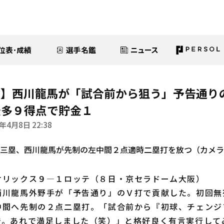
位表･成績
選手名鑑
ニュース
ス】西川龍馬が「試合前から狙う」予告通り
最多９得点で貯金１
年4月8日 22:38
オリックス９―１ロッテ（８日・京セラドーム大阪）
川龍馬外野手が「予告通り」のＶ打で貢献した。初回無
中間へ先制の２点二塁打。「試合前から『初球、チェンジ
で。あれで満足しました（笑）」と格好良く有言実行して