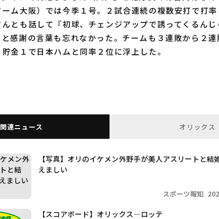
ドーム大阪）では今季１号。２試合連続の複数安打で打率
さんとも話して『初球、チェンジアップで誘ってくるんじ
」と感謝の言葉も忘れなかった。チームも３連敗から２連
。貯金１で日本ハムと同率２位に浮上した。
関連ニュース
オリックス
【写真】オリのイケメン外野手が美人アスリートと結
えましい
スポーツ報知
20
【スコアボード】オリックス―ロッテ