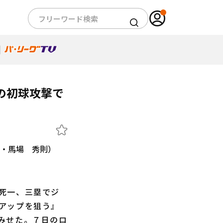
の初球攻撃で
死一、三塁でジ
アップを狙う』
みせた。７日のロ