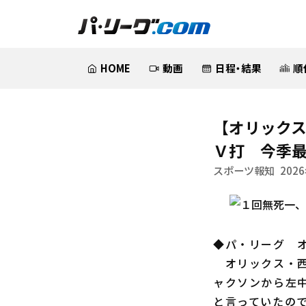
HOME
動画
日程・結果
順
【オリック
Ｖ打 今季
スポーツ報知
2026
◆パ・リーグ 
オリックス・西
ャクソンから左
と言っていたの