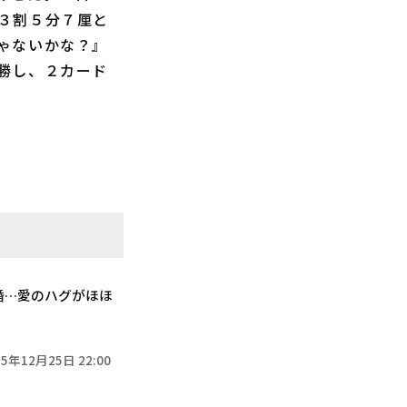
３割５分７厘と
ゃないかな？』
勝し、２カード
婚…愛のハグがほほ
25年12月25日 22:00