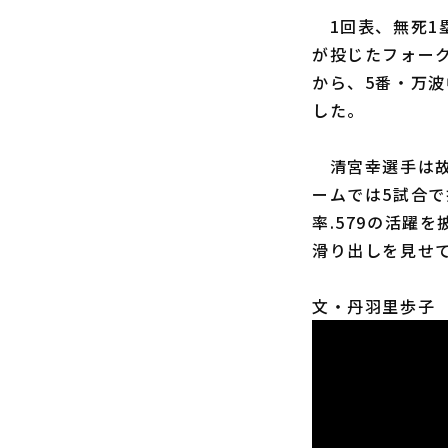
1回表、無死1
が投じたフォー
から、5番・万
した。
清宮幸選手は故
ームでは5試合で
率.579の活躍
滑り出しを見せ
文・丹羽里歩子