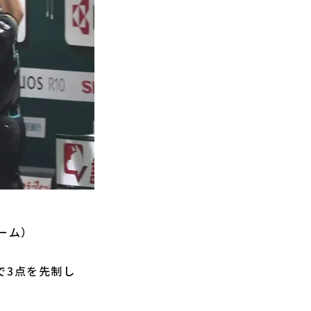
ドーム）
で3点を先制し