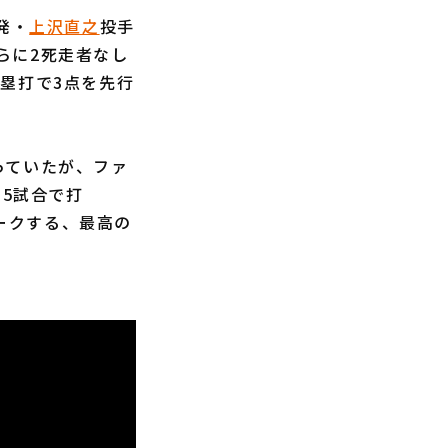
発・
上沢直之
投手
らに2死走者なし
塁打で3点を先行
っていたが、ファ
ム5試合で打
マークする、最高の