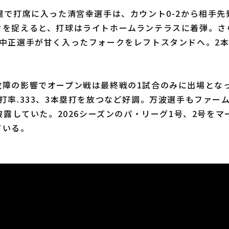
塁で打席に入った清宮幸選手は、カウント0-2から相手先
クを捉えると、打球はライトホームランテラスに着弾。さ
波中正選手が甘く入ったフォークをレフトスタンドへ。2本
障の影響でオープン戦は最終戦の1試合のみに出場とな
打率.333、3本塁打を放つなど好調。万波選手もファー
を披露していた。2026シーズンのパ・リーグ1号、2号を
ている。