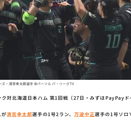
ズ・清宮幸太郎選手 ©パーソル パ・リーグTV
ク対北海道日本ハム 第1回戦（27日・みずほPayPay
ムが
清宮幸太郎
選手の1号2ラン、
万波中正
選手の1号ソロ