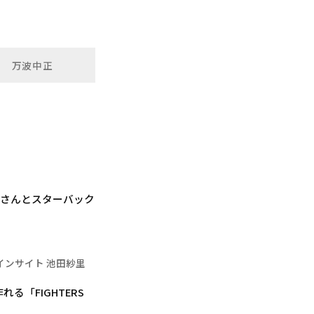
万波中正
心優さんとスターバック
インサイト 池田紗里
る「FIGHTERS