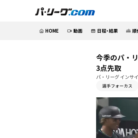
HOME
動画
日程・結果
順
今季のパ・リ
3点先取
パ・リーグ インサ
選手フォーカス