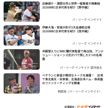
近藤健介・源田壮亮ら世界一経験者が再集結
2026WBC日本代表を紹介【野手編】
パ・リーグ インサイト
伊藤大海・宮城大弥が2大会連続出場
2026WBC日本代表を紹介【投手編】
パ・リーグ インサイト
米殿堂入りにWBC蘭代表監督で再注目。アンド
リュー・ジョーンズ氏がパで残した3つの名場
面
パ・リーグ インサイト 望月遼太
ベテランと新星が軽快なトークを披露！ 台湾
で東北楽天・宋家豪、北海道日本ハム・孫易磊
のファンミーティングを開催
駒田英（パ・リーグ インサイト）
記事提供：