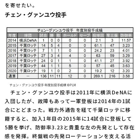
を寄せたい。
チェン・グァンユウ投手
利用規約
プライバシーポリシー
運営会社
（別ウィンドウで開く）
よくある質問
特定商取引法の表示
アルバイト募集
（別ウィンドウで開く
チェン・グァンユウ投手 年度別投手成績 ©PLM
チェン・グァンユウ投手は2011年に横浜DeNAに
入団したが、故障もあって一軍登板は2014年の1試
合にとどまった。戦力外通告を経て千葉ロッテに移
籍すると、加入1年目の2015年に14試合に登板して
5勝を挙げ、防御率3.23と貴重な左の先発として存在
感を発揮。終盤戦の先発ローテーションを支える活