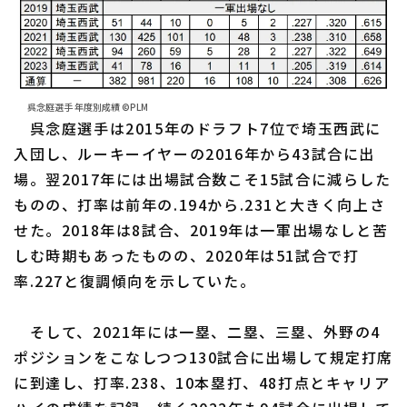
呉念庭選手 年度別成績 ©PLM
呉念庭選手は2015年のドラフト7位で埼玉西武に
入団し、ルーキーイヤーの2016年から43試合に出
場。翌2017年には出場試合数こそ15試合に減らした
ものの、打率は前年の.194から.231と大きく向上さ
せた。2018年は8試合、2019年は一軍出場なしと苦
しむ時期もあったものの、2020年は51試合で打
率.227と復調傾向を示していた。
そして、2021年には一塁、二塁、三塁、外野の4
ポジションをこなしつつ130試合に出場して規定打席
に到達し、打率.238、10本塁打、48打点とキャリア