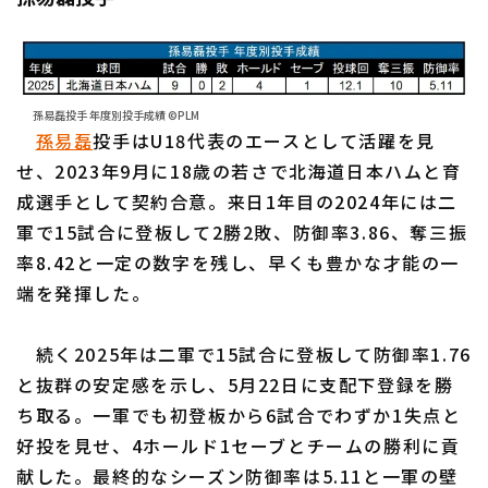
孫易磊投手 年度別投手成績 ©PLM
孫易磊
投手はU18代表のエースとして活躍を見
せ、2023年9月に18歳の若さで北海道日本ハムと育
成選手として契約合意。来日1年目の2024年には二
軍で15試合に登板して2勝2敗、防御率3.86、奪三振
率8.42と一定の数字を残し、早くも豊かな才能の一
端を発揮した。
続く2025年は二軍で15試合に登板して防御率1.76
と抜群の安定感を示し、5月22日に支配下登録を勝
ち取る。一軍でも初登板から6試合でわずか1失点と
好投を見せ、4ホールド1セーブとチームの勝利に貢
献した。最終的なシーズン防御率は5.11と一軍の壁