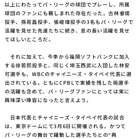
以上にわたってパ・リーグの球団でプレーし、所属
球団のファンにも親しまれた存在だった。古林睿煬
投手、孫易磊投手、張峻瑋投手の3名もパ・リーグで
活躍を見せた先達たちに続き、息の長い活躍を見せ
てほしいところだ。
それに加えて、今季から福岡ソフトバンクに加入
する徐若熙投手と、同じく埼玉西武に入団した林安
可選手も、WBCのチャイニーズ・タイペイ代表に選
出されている。ともにCPBLで実績を残した両選手
の活躍も含めて、パ・リーグファンにとっては実に
興味深い陣容になったと言えよう。
日本代表とチャイニーズ・タイペイ代表の試合
は、東京ドームにて3月6日に開催される。かつて
パ・リーグの舞台で躍動した選手たちとの“再