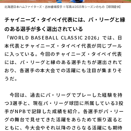
北海道日本ハムファイターズ・古林睿煬投手 ※写真は2025年シーズンのもの【球団提供】
ファーム東地区
選手名鑑トップ
ニュース
チャイニーズ・タイペイ代表には、パ・リーグと縁
ファーム中地区
北海道日本ハムファイターズ
のある選手が多く選出されている
ファーム西地区
東北楽天ゴールデンイーグルス
「WORLD BASEBALL CLASSIC 2026」では、日
交流戦
本代表とチャイニーズ・タイペイ代表が同じプール
埼玉西武ライオンズ
に入っている。今回のチャイニーズ・タイペイ代表
設定
には、パ・リーグと縁のある選手たちが選出されて
千葉ロッテマリーンズ
おり、各選手の本大会での活躍にも注目が集まりそ
オリックス・バファローズ
うだ。
福岡ソフトバンクホークス
今回は、過去にパ・リーグでプレーした経験を持
つ3選手と、現在パ・リーグ球団に所属している3投
手がNPBで記録した成績を紹介。各選手がパ・リー
グの舞台で見せてきた活躍をあらためて振り返ると
ともに、今大会やそれ以降のさらなる活躍にも期待