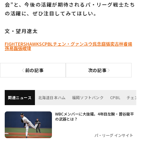
会”と、今後の活躍が期待されるパ・リーグ戦士たち
の活躍に、ぜひ注目してみてほしい。
文・望月遼太
FIGHTERS
HAWKS
CPBL
チェン・グァンユウ
呉念庭
張奕
古林睿煬
孫易磊
張峻瑋
前の記事
次の記事
前の記事へ
次の記事へ
関連ニュース
北海道日本ハム
福岡ソフトバンク
CPBL
チェン
WBCメンバーに大抜擢。4年目左腕・曽谷龍平
の武器とは？
パ・リーグ インサイト