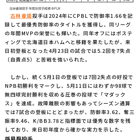
古林睿煬投手 年度別投手成績 ©PLM
古林睿煬
投手は2024年にCPBLで防御率1.66を記
録して最優秀防御率のタイトルを獲得し、同リーグ
の年間MVPの栄誉にも輝いた。同年オフにはポステ
ィングで北海道日本ハムへと移籍を果たしたが、来
日初登板となった4月23日の試合では5.2回を7失点
（自責点5）と苦戦を強いられた。
しかし、続く5月1日の登板では7回2失点の好投で
NPB初勝利をマークし、5月11日にはわずか98球で
無四球完封勝利を収める圧巻の投球で「マダック
ス」を達成。故障離脱の影響もあってシーズン通算
では7試合の登板にとどまったが、防御率3.62、奪三
振率9.46、K/BB3.78と指標面では優秀な数字を残
しており、来日初年度から確かな実力を示した。
孫易磊投手