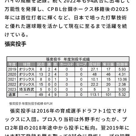
ハイの成績を記録。続く2022年も94試合に出場して
万能性を発揮し、CPBL台鋼ホークス移籍後の2025
年には首位打者に輝くなど、日本で培った打撃技術
と優れた選球眼を活かして現在に至るまで活躍を続
けている。
張奕投手
張奕投手 年度別投手成績 ©PLM
張奕投手は2016年の育成選手ドラフト1位でオリ
ックスに入団。プロ入り当初は外野手だったが、プ
ロ2年目の2018年途中から投手に転向。翌2019年に
は支配下登録を勝ち取って8試合に登板し、プロ初勝