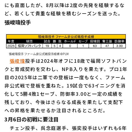
にも直面したが、8月以降は2度の先発を経験するな
ど、若くして貴重な経験を積むシーズンを送った。
張峻瑋投手
張峻瑋投手 ファーム非公式戦投手成績 ©PLM
張峻瑋
投手は2024年オフに18歳で福岡ソフトバン
クと育成契約を交わし、NPB入りを果たす。プロ1年
目の2025年は二軍での登板は一度もなく、ファーム
非公式戦で登板を重ねた。19試合で63イニングを消
化して5勝4敗1セーブ、防御率3.00と一定の成績を
残しており、今後はさらなる成長を果たして支配下
への昇格を果たせるか注目されるところだ。
3月6日の初戦に要注目
チェン投手、呉念庭選手、張奕投手はいずれも6年