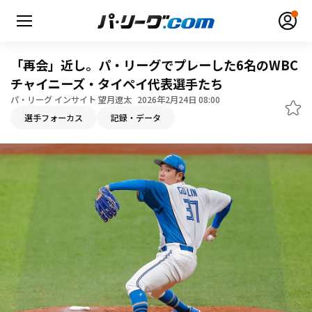
「再会」近し。パ・リーグでプレーした6名のWBC
チャイニーズ・タイペイ代表選手たち
パ・リーグ インサイト 望月遼太
2026年2月24日 08:00
選手フォーカス
記録・データ
無料アカウント登録
ログイン
HOME
動画
日程・結果
順位表･成績
1軍公式戦
選手名鑑