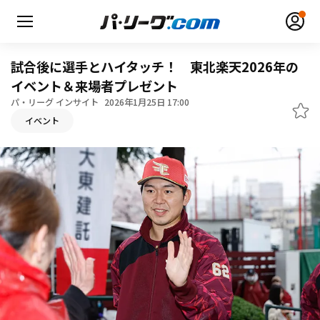
試合後に選手とハイタッチ！ 東北楽天2026年の
イベント＆来場者プレゼント
パ・リーグ インサイト
2026年1月25日 17:00
イベント
無料アカウント登録
ログイン
HOME
動画
日程・結果
順位表･成績
1軍公式戦
選手名鑑