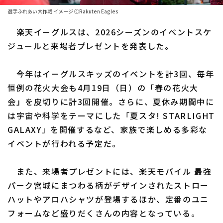
選手ふれあい大作戦 イメージ ⓒRakuten Eagles
ファーム東地区
選手名鑑トップ
ニュース
楽天イーグルスは、2026シーズンのイベントスケ
ファーム中地区
北海道日本ハムファイターズ
ジュールと来場者プレゼントを発表した。
ファーム西地区
東北楽天ゴールデンイーグルス
今年はイーグルスキッズのイベントを計3回、毎年
交流戦
埼玉西武ライオンズ
恒例の花火大会も4月19日（日）の「春の花火大
設定
会」を皮切りに計3回開催。さらに、夏休み期間中に
千葉ロッテマリーンズ
は宇宙や科学をテーマにした「夏スタ! STARLIGHT
オリックス・バファローズ
GALAXY」を開催するなど、家族で楽しめる多彩な
イベントが行われる予定だ。
福岡ソフトバンクホークス
また、来場者プレゼントには、楽天モバイル 最強
パーク宮城にまつわる柄がデザインされたストロー
ハットやアロハシャツが登場するほか、定番のユニ
フォームなど盛りだくさんの内容となっている。