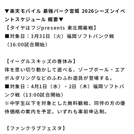
▼楽天モバイル 最強パーク宮城 2026シーズンイベ
ントスケジュール 概要▼
【タイヤはフジpresents 東北開幕戦】
利用規約
プライバシーポリシー
■対象日：3月31日（火）福岡ソフトバンク戦
（16:00試合開始）
運営会社
（別ウィンドウで開く）
よくある質問
特定商取引法の表示
アルバイト募集
（別ウィンドウで開く
【イーグルスキッズの春休み】
体を思い切り動かして遊べる、ゾーブボール・エア
ボルダリングなどのふわふわ遊具が登場する。
■対象日：4月1日（水）・2日（木）福岡ソフトバ
ンク戦（13:00試合開始）
※中学生以下を対象とした無料観戦、同伴の方の優
待価格の案内を予定。いずれも事前申込制。
【ファンクラブフェスタ】