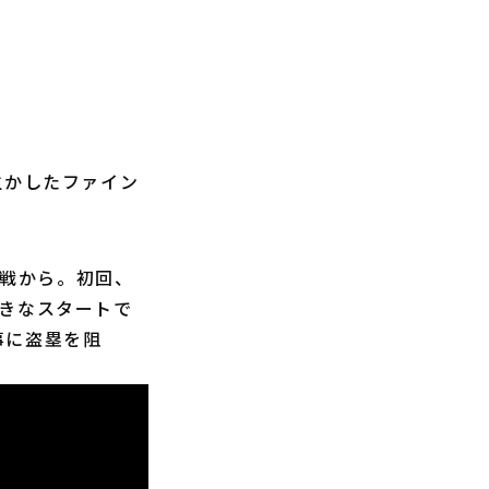
生かしたファイン
回戦から。初回、
ぺきなスタートで
事に盗塁を阻