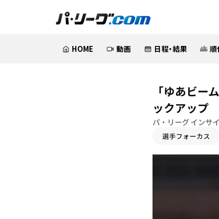
HOME
動画
日程・結果
順
「ゆあビー
ックアップ
パ・リーグ インサ
選手フォーカス