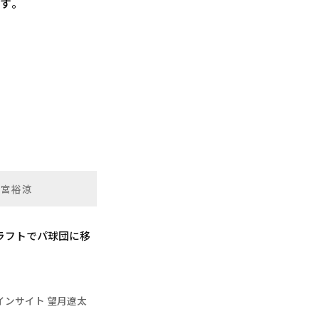
す。
田宮裕涼
ラフトでパ球団に移
インサイト 望月遼太