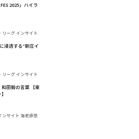
ES 2025」ハイラ
・リーグ インサイト
に浸透する“新庄イ
・リーグ インサイト
和田毅の言葉 【東
ー】
インサイト 海老原悠