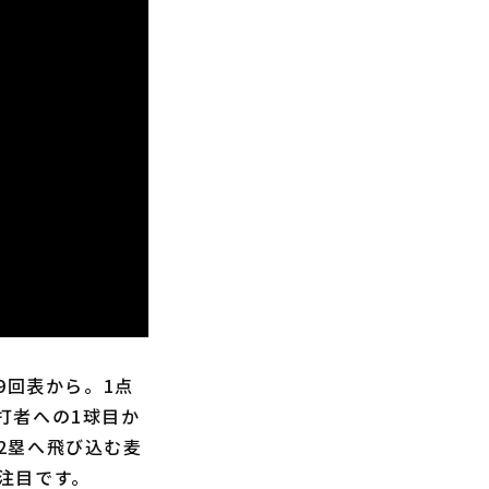
9回表から。1点
打者への1球目か
2塁へ飛び込む麦
注目です。