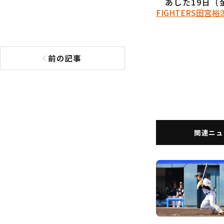
あした19日（
FIGHTERS
田宮裕
前の記事
前の記事へ
関連ニュ