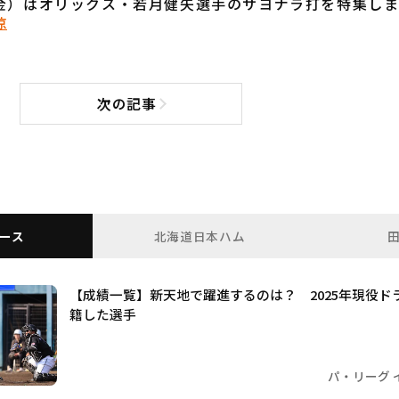
金）はオリックス・若月健矢選手のサヨナラ打を特集しま
涼
次の記事
次の記事へ
ース
北海道日本ハム
【成績一覧】新天地で躍進するのは？ 2025年現役ド
籍した選手
パ・リーグ 