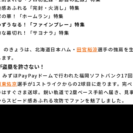
迫感あふれる「完封・火消し」特集
球の華！「ホームラン」特集
わずうなる！「ファインプレー」特集
的な幕切れ！「サヨナラ」特集
木）のきょうは、北海道日本ハム・
田宮裕涼
選手の強肩を
します。
が盗塁を許さない！
みずほPayPayドームで行われた福岡ソフトバンク17
周東佑京
選手が1ストライクからの2球目に走ります。完
手はすぐさま送球。鋭い軌道で2塁ベース手前へ届き、見
からスピード感あふれる攻防でファンを魅了しました。