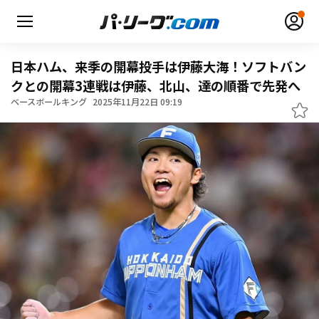
日本ハム、来季の開幕投手は伊藤大海！ソフトバン
クとの開幕3連戦は伊藤、北山、達の順番で先発へ
ベースボールキング
2025年11月22日 09:19
無料アカウント登録
ログイン
HOME
動画
日程・結果
順位表･成績
1軍公式戦
選手名鑑