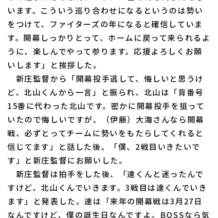
います。こういう巡り合わせになるというのは勢い
をつけて、ファイターズの年になると確信していま
す。開幕しっかりとって、ホームに戻って来られるよ
うに、楽しんでやって参ります。応援よろしくお願
いします」と挨拶した。
利用規約
プライバシーポリシー
新庄監督から「開幕投手逃して、悔しいと思うけ
ど、北山くんから一言」と振られ、北山は「背番号
運営会社
（別ウィンドウで開く）
よくある質問
15番に代わった北山です。密かに開幕投手を狙って
特定商取引法の表示
アルバイト募集
（別ウィンドウで開く
いたので悔しいですが、（伊藤）大海さんなら開幕
戦、必ずとってチームに勢いをもたらしてくれると
信じてます」と話した後、「僕、2戦目いきたいで
す」と新庄監督にお願いした。
新庄監督は拍手をした後、「達くんと迷ったんで
すけど、北山くんでいきます。3戦目は達くんでいき
ます」と発表した。達は「来年の開幕戦は3月27日
なんですけど、僕の誕生日なんですよ。BOSSなら気