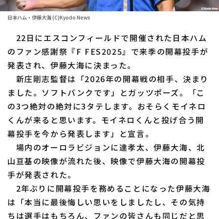
ファーム東地区
日本ハム・伊藤大海 (C)Kyodo News
選手名鑑トップ
ニュース
ファーム中地区
22日にエスコンフィールドで開催された日本ハム
北海道日本ハムファイターズ
のファン感謝祭『F FES2025』で来季の開幕投手が
ファーム西地区
東北楽天ゴールデンイーグルス
発表され、伊藤大海に決まった。
交流戦
新庄剛志監督は「2026年の開幕戦の相手、決まり
埼玉西武ライオンズ
ました。ソフトバンクです」とガッツポーズ。「こ
設定
千葉ロッテマリーンズ
の3つ絶対の絶対に3タテします。おそらくモイネロ
くんが来ると思います。モイネロくんと投げ合う開
オリックス・バファローズ
幕投手を今から発表します」と宣言。
場内のオーロラビジョンに達孝太、伊藤大海、北
福岡ソフトバンクホークス
山亘基の映像が流れた後、映像で伊藤大海の開幕投
手が発表された。
2年ぶりに開幕投手を務めることになった伊藤大海
は「本当に最後悔しい思いをしましたし、その気持
ちは選手はもちろん、ファンの皆さんも同じだと思