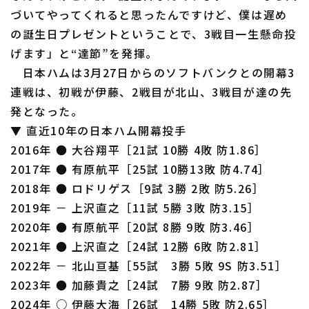
づいてやってくれると思ったんですけど、僕は遅め
の誕生日プレゼントということで、3戦目一生懸命投
げます」と“達節”を発揮。
日本ハムは3月27日からのソフトバンクとの開幕3
連戦は、初戦が伊藤、2戦目が北山、3戦目が達の先
発となった。
▼ 直近10年の日本ハム開幕投手
2016年 ● 大谷翔平［21試 10勝 4敗 防1.86］
2017年 ● 有原航平［25試 10勝13敗 防4.74］
2018年 ● ロドリゲス［9試 3勝 2敗 防5.26］
2019年 － 上沢直之［11試 5勝 3敗 防3.15］
2020年 ● 有原航平［20試 8勝 9敗 防3.46］
2021年 ● 上沢直之［24試 12勝 6敗 防2.81］
2022年 － 北山亘基［55試 3勝 5敗 9S 防3.51］
2023年 ● 加藤貴之［24試 7勝 9敗 防2.87］
2024年 ○ 伊藤大海［26試 14勝 5敗 防2.65］