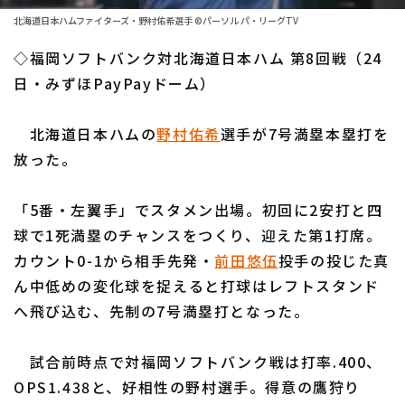
ファーム東地区
選手名鑑トップ
北海道日本ハムファイターズ・野村佑希選手 ©パーソル パ・リーグTV
ニュース
ファーム中地区
◇福岡ソフトバンク対北海道日本ハム 第8回戦（24
北海道日本ハムファイターズ
ファーム西地区
日・みずほPayPayドーム）
東北楽天ゴールデンイーグルス
交流戦
北海道日本ハムの
野村佑希
選手が7号満塁本塁打を
埼玉西武ライオンズ
設定
放った。
千葉ロッテマリーンズ
「5番・左翼手」でスタメン出場。初回に2安打と四
オリックス・バファローズ
球で1死満塁のチャンスをつくり、迎えた第1打席。
福岡ソフトバンクホークス
カウント0-1から相手先発・
前田悠伍
投手の投じた真
ん中低めの変化球を捉えると打球はレフトスタンド
へ飛び込む、先制の7号満塁打となった。
試合前時点で対福岡ソフトバンク戦は打率.400、
OPS1.438と、好相性の野村選手。得意の鷹狩り