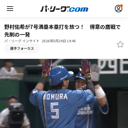
野村佑希が7号満塁本塁打を放つ！ 得意の鷹戦で
先制の一発
パ・リーグ インサイト
2026年5月24日 14:48
無料アカウント登録
ログイン
選手フォーカス
HOME
動画
日程・結果
順位表･成績
1軍公式戦
選手名鑑