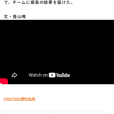
で、チームに最高の結果を届けた。
文・香山唯
利用規約
プライバシーポリシー
運営会社
（別ウィンドウで開く）
よくある質問
特定商取引法の表示
アルバイト募集
（別ウィンドウで開く
FIGHTERS
野村佑希