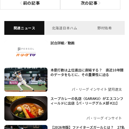
前の記事
次の記事
前の記事へ
次の記事へ
関連ニュース
北海道日本ハム
野村佑希
試合詳細／動画
本塁打数は上位進出に直結する？ 直近10年間
のデータをもとに、その重要性に迫る
パ・リーグ インサイト 望月遼太
スープカレーの名店〈GARAKU〉がエスコンフ
ィールドに出店【パ・リーググルメ部 #21】
パ・リーグ インサイト
【2026年版】ファイターズガールとは？ 27名