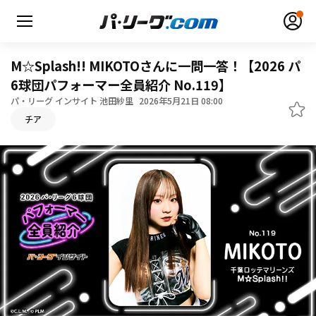
M☆Splash!! MIKOTOさんに一問一答！【2026 パ
6球団パフォーマー全員紹介 No.119】
パ・リーグ インサイト 池田紗里
2026年5月21日 08:00
無料アカウント登録
ログイン
チア
HOME
動画
日程・結果
順位表･成績
1軍公式戦
選手名鑑