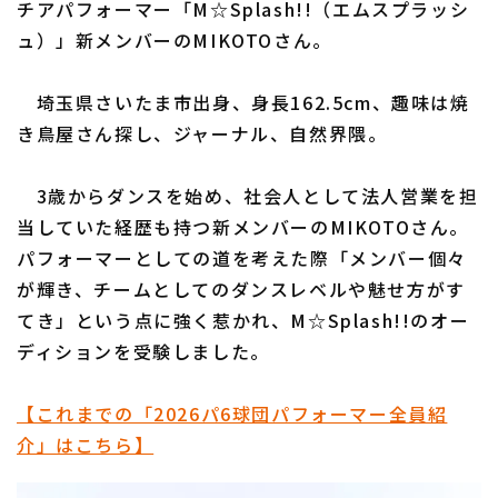
チアパフォーマー「M☆Splash!!（エムスプラッシ
ュ）」新メンバーのMIKOTOさん。
利用規約
プライバシーポリシー
埼玉県さいたま市出身、身長162.5cm、趣味は焼
き鳥屋さん探し、ジャーナル、自然界隈。
運営会社
（別ウィンドウで開く）
よくある質問
3歳からダンスを始め、社会人として法人営業を担
特定商取引法の表示
アルバイト募集
（別ウィンドウで開く
当していた経歴も持つ新メンバーのMIKOTOさん。
パフォーマーとしての道を考えた際「メンバー個々
が輝き、チームとしてのダンスレベルや魅せ方がす
てき」という点に強く惹かれ、M☆Splash!!のオー
ディションを受験しました。
【これまでの「2026パ6球団パフォーマー全員紹
介」はこちら】