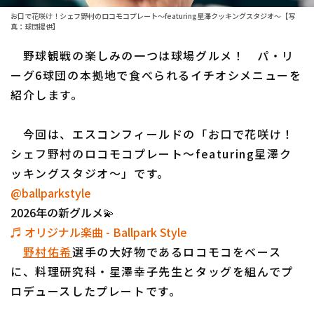
お口で花咲け！シェフ野村のロコモコプレート～featuring星澤クッキングスタジオ～【写
ファーム東地区
選手名鑑トップ
真：球団提供】
ニュース
ファーム中地区
野球観戦の楽しみの一つは球場グルメ！ パ・リ
北海道日本ハムファイターズ
ーグ6球団の本拠地で食べられるイチオシメニューを
ファーム西地区
東北楽天ゴールデンイーグルス
紹介します。
交流戦
埼玉西武ライオンズ
今回は、エスコンフィールドの「お口で花咲け！
設定
千葉ロッテマリーンズ
シェフ野村のロコモコプレート～featuring星澤ク
ッキングスタジオ～」です。
オリックス・バファローズ
@ballparkstyle
2026年の新グルメ💫
福岡ソフトバンクホークス
♬ オリジナル楽曲 - Ballpark Style
野村佑希
選手の大好物であるロコモコをベース
に、料理研究科・星澤幸子先生とタッグを組んでプ
ロデュースしたプレートです。