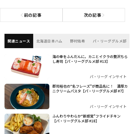
前の記事
次の記事
前の記事へ
次の記事へ
関連ニュース
北海道日本ハム
野村佑希
パ・リーググルメ部
海の幸をふんだんに。カニとイクラの贅沢ちら
し寿司【パ・リーググルメ部 #13】
パ・リーグ インサイト
郡司裕也の“名フレーズ”が商品名に！ 濃厚カ
ニクリームパスタ【パ・リーググルメ部 #7】
パ・リーグ インサイト
ふんわりやわらか“新感覚”フライドチキン
【パ・リーググルメ部 #18】