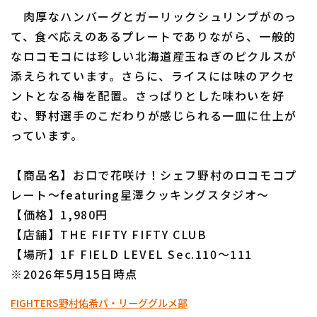
肉厚なハンバーグとガーリックシュリンプがのっ
て、食べ応えのあるプレートでありながら、一般的
なロコモコには珍しい北海道産玉ねぎのピクルスが
添えられています。さらに、ライスには味のアクセ
ントとなる梅を配置。さっぱりとした味わいを好
利用規約
プライバシーポリシー
む、野村選手のこだわりが感じられる一皿に仕上が
っています。
運営会社
（別ウィンドウで開く）
よくある質問
特定商取引法の表示
アルバイト募集
（別ウィンドウで開く
【商品名】お口で花咲け！シェフ野村のロコモコプ
レート～featuring星澤クッキングスタジオ～
【価格】1,980円
【店舗】THE FIFTY FIFTY CLUB
【場所】1F FIELD LEVEL Sec.110～111
※2026年5月15日時点
FIGHTERS
野村佑希
パ・リーググルメ部