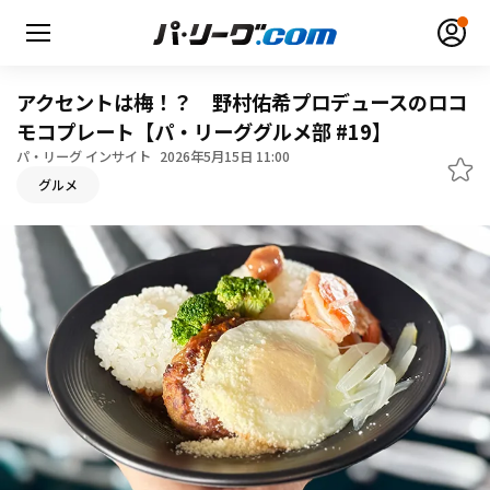
アクセントは梅！？ 野村佑希プロデュースのロコ
モコプレート【パ・リーググルメ部 #19】
パ・リーグ インサイト
2026年5月15日 11:00
グルメ
無料アカウント登録
ログイン
HOME
動画
日程・結果
順位表･成績
1軍公式戦
選手名鑑