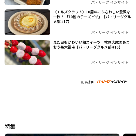
パ・リーグ インサイト
〈エルズクラフト〉10周年にふさわしい贅沢な
一枚！ 「10種のチーズピザ」【パ・リーググル
メ部 #17】
パ・リーグ インサイト
見た目もかわいい和スイーツ 牧原大成のあま
おう苺大福串【パ・リーググルメ部 #16】
パ・リーグ インサイト
記事提供：
特集