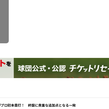
がプロ初本塁打！ 終盤に貴重な追加点となる一発