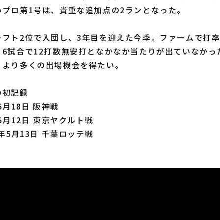
いプロ第1号は、貴重な追加点の2ランとなった。
ト2位で入団し、3年目を迎えた今季。ファームで打率.
、6試合で12打数無安打となかなか当たりが出ていなかっ
、より多くの出場機会を得たい。
の初記録
6月18日 阪神戦
6月12日 東京ヤクルト戦
年5月13日 千葉ロッテ戦