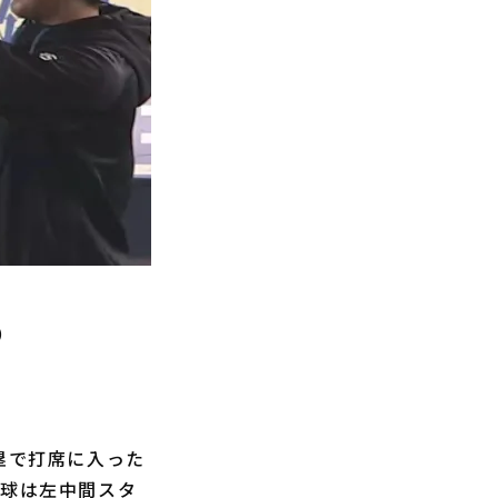
）
塁で打席に入った
打球は左中間スタ