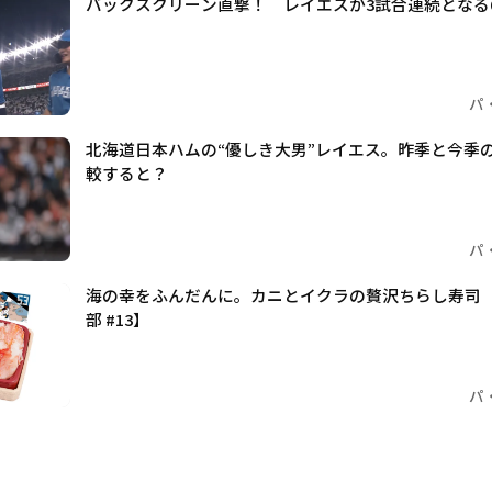
バックスクリーン直撃！ レイエスが3試合連続となる
パ
北海道日本ハムの“優しき大男”レイエス。昨季と今季
較すると？
パ
海の幸をふんだんに。カニとイクラの贅沢ちらし寿司
部 #13】
パ