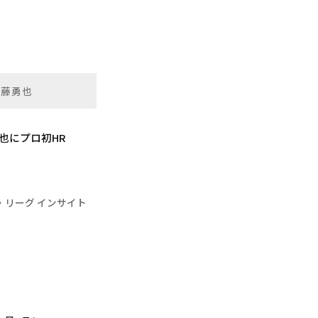
進藤勇也
也にプロ初HR
・リーグ インサイト