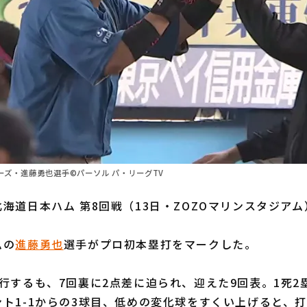
ズ・進藤勇也選手©パーソル パ・リーグTV
海道日本ハム 第8回戦（13日・ZOZOマリンスタジアム
ムの
進藤勇也
選手がプロ初本塁打をマークした。
行するも、7回裏に2点差に迫られ、迎えた9回表。1死2
ト1-1からの3球目、低めの変化球をすくい上げると、