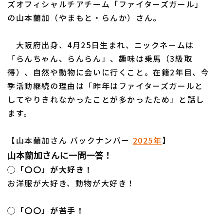
ズオフィシャルチアチーム「ファイターズガール」
の山本蘭加（やまもと・らんか）さん。
大阪府出身、4月25日生まれ、ニックネームは
利用規約
プライバシーポリシー
「らんちゃん、らんらん」、趣味は乗馬（3級取
得）、自然や動物に会いに行くこと。在籍2年目、今
運営会社
（別ウィンドウで開く）
よくある質問
季活動継続の理由は「昨年はファイターズガールと
特定商取引法の表示
アルバイト募集
（別ウィンドウで開く
してやりきれなかったことが多かったため」と話し
ます。
【山本蘭加さん バックナンバー
2025年
】
山本蘭加さんに一問一答！
◯「〇〇」が大好き！
お洋服が大好き、動物が大好き！
◯「〇〇」が苦手！