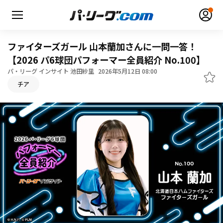
ファイターズガール 山本蘭加さんに一問一答！
【2026 パ6球団パフォーマー全員紹介 No.100】
パ・リーグ インサイト 池田紗里
2026年5月12日 08:00
チア
無料アカウント登録
ログイン
HOME
動画
日程・結果
順位表･成績
1軍公式戦
選手名鑑