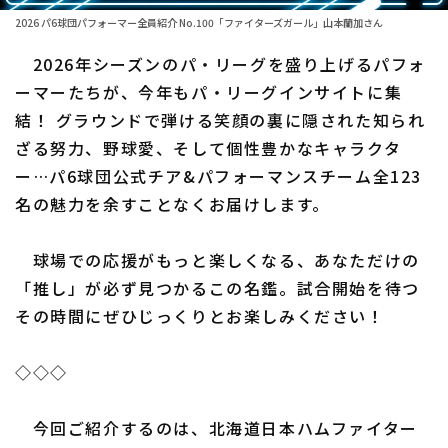
2026 パ6球団パフォーマー全員紹介 No.100「ファイターズガール」山本蘭加さん
ファーム東地区
選手名鑑トップ
ニュース
2026年シーズンのパ・リーグを盛り上げるパフォ
ファーム中地区
北海道日本ハムファイターズ
ーマーたちが、今年もパ・リーグインサイトに集
ファーム西地区
結！ グラウンドで弾ける笑顔の裏に隠された知られ
東北楽天ゴールデンイーグルス
ざる努力、野球愛、そして個性豊かなキャラクタ
交流戦
埼玉西武ライオンズ
ー…パ6球団公式チア&パフォーマンスチーム全123
設定
名の魅力を余すことなくお届けします。
千葉ロッテマリーンズ
オリックス・バファローズ
球場での応援がもっと楽しくなる、あなただけの
「推し」が必ず見つかるこの名鑑。試合開始を待つ
福岡ソフトバンクホークス
その時間にぜひじっくりとお楽しみください！
◇◇◇
今回ご紹介するのは、北海道日本ハムファイター