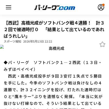
【西武】高橋光成がソフトバンク戦４連勝！ 計３
２回で被適時打０ 「結果として出ているのであれ
ばうれしい」
無料アカウント登録
ログイン
スポーツ報知
2026年5月13日 22:22
HOME
◆パ・リーグ ソフトバンク１―２西武（１３日・
動画
みずほペイペイ）
西武・高橋光成投手が９回３安打１失点で５勝目
日程・結果
を手にした。今季のソフトバンク戦は負けなしの４
連勝で、計３２イニングを投げ、打たれた適時打は
順位表･成績
０と“鷹キラー”ぶりを遺憾なく発揮。「本当に気が
1軍公式戦
抜けない打線なので、そういう結果として出ている
選手名鑑