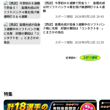
【西武】今季初の６連勝で貯金５！ 高橋光成
は対ソフトバンク４戦を投げ被適時打０＆４連
勝
スポーツ報知
2026年5月13日 20:43
【西武】高橋光成が自身３連勝中のソフトバン
ク戦に先発 好調の要因は「コンタクトを…」
とまさかの告白
スポーツ報知
2026年5月12日 22:28
記事提供：
特集