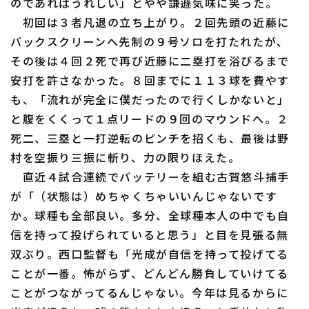
のであればうれしい」とやや謙遜気味に笑った。
ファーム東地区
選手名鑑トップ
ニュース
初回は３者凡退の立ち上がり。２回先頭の近藤に
ファーム中地区
バックスクリーンへ先制の９号ソロを打たれたが、
北海道日本ハムファイターズ
その後は４回２死で再び近藤に二塁打を浴びるまで
ファーム西地区
東北楽天ゴールデンイーグルス
安打を許さなかった。８回までに１１３球を費やす
交流戦
も、「流れが完全に僕だったので行くしかないと」
埼玉西武ライオンズ
と腹をくくって１点リードの９回のマウンドへ。２
設定
千葉ロッテマリーンズ
死二、三塁と一打逆転のピンチを招くも、最後は野
村を空振り三振に斬り、力の限りほえた。
オリックス・バファローズ
直近４試合連続でバッテリーを組む古賀悠斗捕手
が「（状態は）めちゃくちゃいいんじゃないです
福岡ソフトバンクホークス
か。球種も全部良い。多分、全球種本人の中でも自
信を持って投げられていると思う」と目を見張る無
双ぶり。西口監督も「光成が自信を持って投げてる
ことが一番。怖がらず、どんどん勝負していけてる
ことがつながってるんじゃない。今年は見るからに