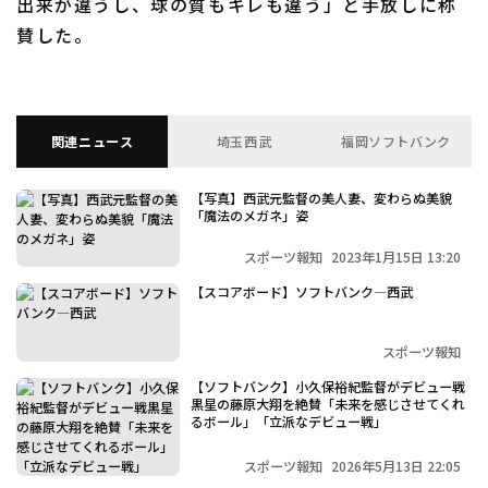
出来が違うし、球の質もキレも違う」と手放しに称
賛した。
関連ニュース
埼玉西武
福岡ソフトバンク
利用規約
プライバシーポリシー
運営会社
（別ウィンドウで開く）
よくある質問
【写真】西武元監督の美人妻、変わらぬ美貌
「魔法のメガネ」姿
特定商取引法の表示
アルバイト募集
（別ウィンドウで開く
スポーツ報知
2023年1月15日 13:20
【スコアボード】ソフトバンク―西武
スポーツ報知
【ソフトバンク】小久保裕紀監督がデビュー戦
黒星の藤原大翔を絶賛「未来を感じさせてくれ
るボール」「立派なデビュー戦」
スポーツ報知
2026年5月13日 22:05