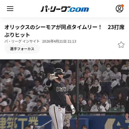
オリックスのシーモアが同点タイムリー！ 23打席
ぶりヒット
パ・リーグ インサイト
2026年4月21日 21:13
無料アカウント登録
ログイン
選手フォーカス
HOME
動画
日程・結果
順位表･成績
1軍公式戦
選手名鑑