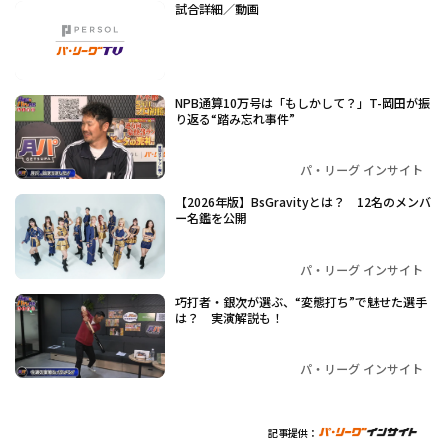
試合詳細／動画
NPB通算10万号は「もしかして？」T-岡田が振
り返る“踏み忘れ事件”
パ・リーグ インサイト
【2026年版】BsGravityとは？ 12名のメンバ
ー名鑑を公開
パ・リーグ インサイト
巧打者・銀次が選ぶ、“変態打ち”で魅せた選手
は？ 実演解説も！
パ・リーグ インサイト
記事提供：