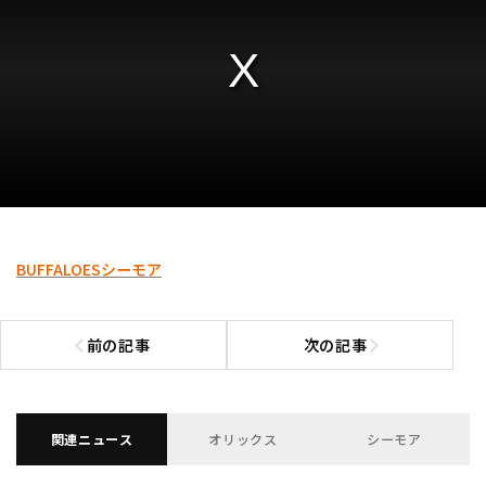
利用規約
プライバシーポリシー
運営会社
（別ウィンドウで開く）
よくある質問
特定商取引法の表示
アルバイト募集
（別ウィンドウで開く
BUFFALOES
シーモア
前の記事
次の記事
前の記事へ
次の記事へ
関連ニュース
オリックス
シーモア