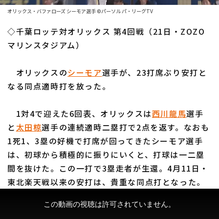
ファーム東地区
選手名鑑トップ
オリックス・バファローズ シーモア選手 ©パーソル パ・リーグTV
ニュース
ファーム中地区
◇千葉ロッテ対オリックス 第4回戦（21日・ZOZO
北海道日本ハムファイターズ
ファーム西地区
マリンスタジアム）
東北楽天ゴールデンイーグルス
交流戦
オリックスの
シーモア
選手が、23打席ぶり安打と
埼玉西武ライオンズ
設定
なる同点適時打を放った。
千葉ロッテマリーンズ
1対4で迎えた6回表、オリックスは
西川龍馬
選手
オリックス・バファローズ
と
太田椋
選手の連続適時二塁打で2点を返す。なおも
福岡ソフトバンクホークス
1死1、3塁の好機で打席が回ってきたシーモア選手
は、初球から積極的に振りにいくと、打球は一二塁
間を抜けた。この一打で3塁走者が生還。4月11日・
東北楽天戦以来の安打は、貴重な同点打となった。