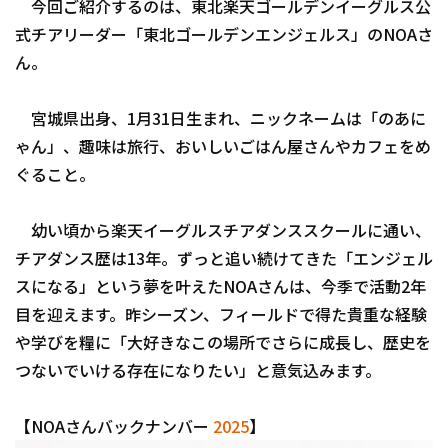
今回ご紹介するのは、東北楽天ゴールデンイーグルス公
式チアリーダー「東北ゴールデンエンジェルス」のNOAさ
ん。
利用規約
プライバシーポリシー
宮城県出身、1月31日生まれ、ニックネームは「のあに
ゃん」、趣味は旅行、おいしいごはん屋さんやカフェをめ
運営会社
（別ウィンドウで開く）
よくある質問
ぐること。
特定商取引法の表示
アルバイト募集
（別ウィンドウで開く
幼い頃から楽天イーグルスチアダンススクールに通い、
チアダンス歴は13年。ずっと追い続けてきた「エンジェル
スになる」という夢を叶えたNOAさんは、今季で活動2年
目を迎えます。昨シーズン、フィールドで得た貴重な経験
や学びを糧に「大好きなこの場所でさらに成長し、歴史を
つないでいける存在になりたい」と意気込みます。
【NOAさんバックナンバー
2025
】