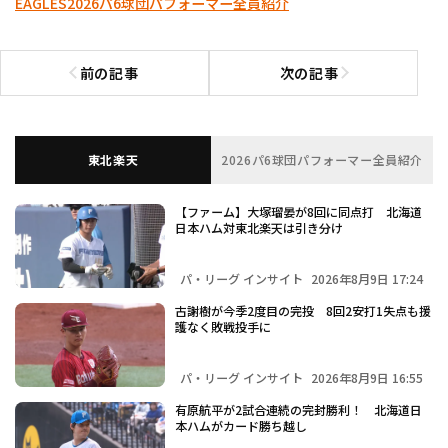
EAGLES
2026パ6球団パフォーマー全員紹介
前の記事
次の記事
前の記事へ
次の記事へ
東北楽天
2026パ6球団パフォーマー全員紹介
【ファーム】大塚瑠晏が8回に同点打 北海道
日本ハム対東北楽天は引き分け
パ・リーグ インサイト
2026年8月9日 17:24
古謝樹が今季2度目の完投 8回2安打1失点も援
護なく敗戦投手に
パ・リーグ インサイト
2026年8月9日 16:55
有原航平が2試合連続の完封勝利！ 北海道日
本ハムがカード勝ち越し