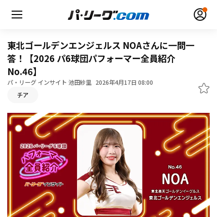
東北ゴールデンエンジェルス NOAさんに一問一
答！【2026 パ6球団パフォーマー全員紹介
No.46】
パ・リーグ インサイト 池田紗里
2026年4月17日 08:00
無料アカウント登録
ログイン
チア
HOME
動画
日程・結果
順位表･成績
1軍公式戦
選手名鑑