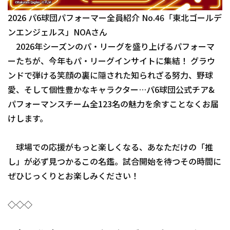
ファーム東地区
2026 パ6球団パフォーマー全員紹介 No.46「東北ゴールデ
選手名鑑トップ
ニュース
ンエンジェルス」NOAさん
ファーム中地区
北海道日本ハムファイターズ
2026年シーズンのパ・リーグを盛り上げるパフォーマ
ファーム西地区
ーたちが、今年もパ・リーグインサイトに集結！ グラウ
東北楽天ゴールデンイーグルス
ンドで弾ける笑顔の裏に隠された知られざる努力、野球
交流戦
埼玉西武ライオンズ
愛、そして個性豊かなキャラクター…パ6球団公式チア&
設定
パフォーマンスチーム全123名の魅力を余すことなくお届
千葉ロッテマリーンズ
けします。
オリックス・バファローズ
球場での応援がもっと楽しくなる、あなただけの「推
福岡ソフトバンクホークス
し」が必ず見つかるこの名鑑。試合開始を待つその時間に
ぜひじっくりとお楽しみください！
◇◇◇