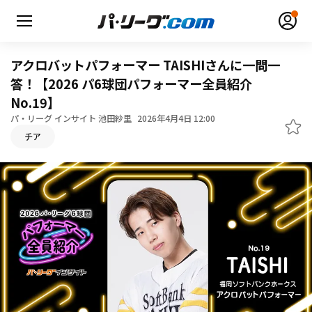
アクロバットパフォーマー TAISHIさんに一問一
答！【2026 パ6球団パフォーマー全員紹介
No.19】
パ・リーグ インサイト 池田紗里
2026年4月4日 12:00
無料アカウント登録
ログイン
チア
HOME
動画
日程・結果
順位表･成績
1軍公式戦
選手名鑑