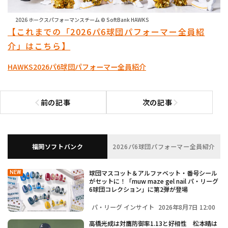
2026 ホークスパフォーマンスチーム © SoftBank HAWKS
【これまでの「2026パ6球団パフォーマー全員紹
介」はこちら】
HAWKS
2026パ6球団パフォーマー全員紹介
前の記事
次の記事
前の記事へ
次の記事へ
福岡ソフトバンク
2026パ6球団パフォーマー全員紹介
球団マスコット＆アルファベット・番号シール
NEW
がセットに！「muw maze gel nail パ・リーグ
6球団コレクション」に第2弾が登場
パ・リーグ インサイト
2026年8月7日 12:00
高橋光成は対鷹防御率1.13と好相性 松本晴は