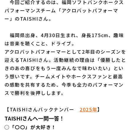
今回ご紹介するのは、福岡ソフトバンクホークス
パフォーマンスチーム「アクロバットパフォーマ
ー」のTAISHIさん。
利用規約
プライバシーポリシー
福岡県出身、4月30日生まれ、身長175cm、趣味
は音楽を聴くこと、ドライブ。
運営会社
（別ウィンドウで開く）
よくある質問
アクロバットパフォーマーとして2年目のシーズンを
特定商取引法の表示
アルバイト募集
（別ウィンドウで開く
迎えるTAISHIさん。活動継続の理由は「優勝したと
きのあの喜びをもう一度みんなで味わいたい」とい
う想いです。チームメイトやホークスファンと最高
の感動を共有するため、今季も全力のパフォーマン
スで勝利を後押しします。
【TAISHIさんバックナンバー
2025年
】
TAISHIさんへ一問一答！
◯「〇〇」が大好き！