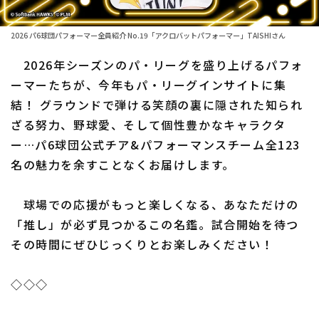
ファーム東地区
選手名鑑トップ
ニュース
2026 パ6球団パフォーマー全員紹介 No.19「アクロバットパフォーマー」TAISHIさん
ファーム中地区
北海道日本ハムファイターズ
2026年シーズンのパ・リーグを盛り上げるパフォ
ファーム西地区
ーマーたちが、今年もパ・リーグインサイトに集
東北楽天ゴールデンイーグルス
結！ グラウンドで弾ける笑顔の裏に隠された知られ
交流戦
埼玉西武ライオンズ
ざる努力、野球愛、そして個性豊かなキャラクタ
設定
ー…パ6球団公式チア&パフォーマンスチーム全123
千葉ロッテマリーンズ
名の魅力を余すことなくお届けします。
オリックス・バファローズ
球場での応援がもっと楽しくなる、あなただけの
福岡ソフトバンクホークス
「推し」が必ず見つかるこの名鑑。試合開始を待つ
その時間にぜひじっくりとお楽しみください！
◇◇◇