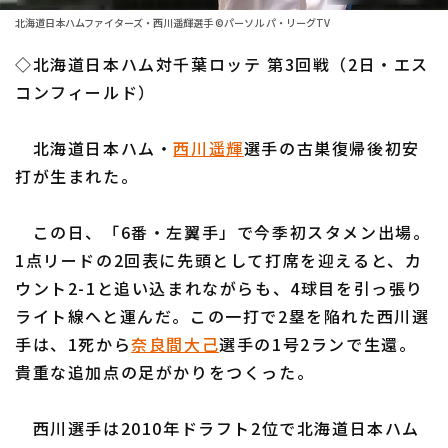
ファーム東地区
選手名鑑トップ
北海道日本ハムファイターズ・西川遥輝選手 ©パーソル パ・リーグTV
ニュース
ファーム中地区
◇北海道日本ハム対千葉ロッテ 第3回戦（2日・エス
北海道日本ハムファイターズ
ファーム西地区
コンフィールド）
東北楽天ゴールデンイーグルス
交流戦
北海道日本ハム・
西川遥輝
選手の古巣復帰後初安
埼玉西武ライオンズ
設定
打が生まれた。
千葉ロッテマリーンズ
この日、「6番・左翼手」で今季初スタメン出場。
オリックス・バファローズ
1点リードの2回表に先頭として打席を迎えると、カ
福岡ソフトバンクホークス
ウント2-1と追い込まれながらも、4球目を引っ張り
ライト線へと運んだ。この一打で2塁を陥れた西川選
手は、1死から
奈良間大己
選手の1号2ランで生還。
貴重な追加点の足がかりをつくった。
西川選手は2010年ドラフト2位で北海道日本ハム