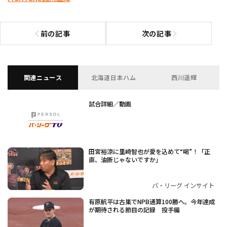
前の記事
次の記事
前の記事へ
次の記事へ
関連ニュース
北海道日本ハム
西川遥輝
試合詳細／動画
田宮裕涼に里崎智也が愛を込めて“喝”！「正
直、油断じゃないですか」
パ・リーグ インサイト
有原航平は古巣でNPB通算100勝へ。今年達成
が期待される節目の記録 投手編