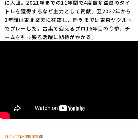
に入団。2021年までの11年間で4度最多盗塁のタイ
トルを獲得するなど主力として貢献。翌2022年から
2年間は東北楽天に在籍し、昨季までは東京ヤクルト
でプレーした。古巣で迎えるプロ16年目の今季、チ
ームを引っ張る活躍に期待がかかる。
利用規約
プライバシーポリシー
運営会社
（別ウィンドウで開く）
よくある質問
特定商取引法の表示
アルバイト募集
（別ウィンドウで開く
FIGHTERS
西川遥輝