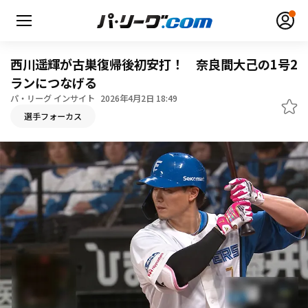
西川遥輝が古巣復帰後初安打！ 奈良間大己の1号2
ランにつなげる
パ・リーグ インサイト
2026年4月2日 18:49
無料アカウント登録
ログイン
選手フォーカス
HOME
動画
日程・結果
順位表･成績
1軍公式戦
選手名鑑