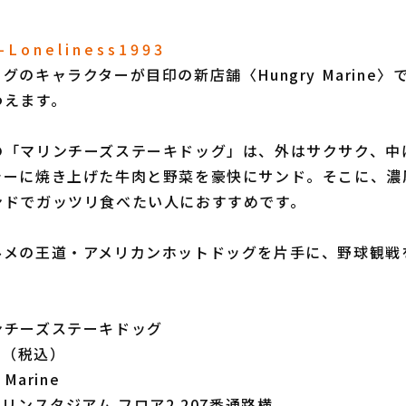
L o n e l i n e s s 1 9 9 3
のキャラクターが目印の新店舗〈Hungry Marine
わえます。
「マリンチーズステーキドッグ」は、外はサクサク、中
シーに焼き上げた牛肉と野菜を豪快にサンド。そこに、濃
ンドでガッツリ食べたい人におすすめです。
メの王道・アメリカンホットドッグを片手に、野球観戦
ンチーズステーキドッグ
円（税込）
Marine
リンスタジアム フロア2 207番通路横