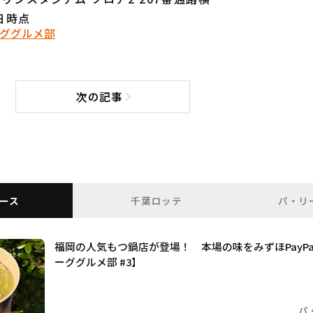
1日時点
ググルメ部
次の記事
次の記事へ
ース
千葉ロッテ
パ・リ
福岡の人気もつ鍋店が登場！ 本場の味をみずほPayP
ーググルメ部 #3】
パ