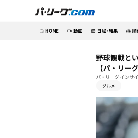
HOME
動画
日程・結果
順
野球観戦と
【パ・リーグ
パ・リーグ インサ
グルメ