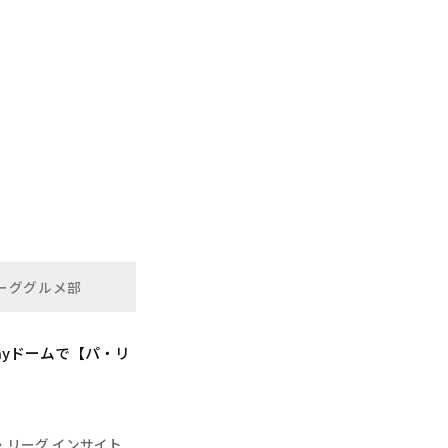
ーググルメ部
ayドームで【パ・リ
・リーグ インサイト