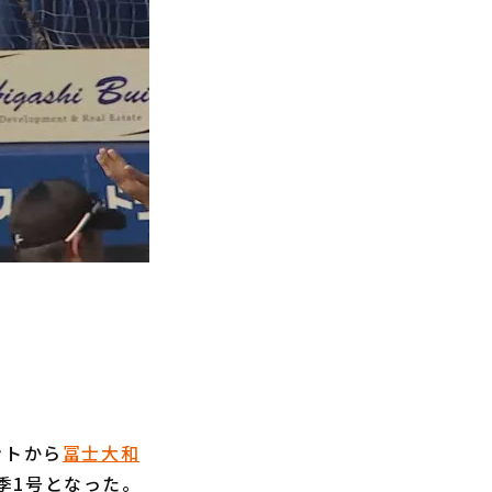
ントから
冨士大和
季1号となった。