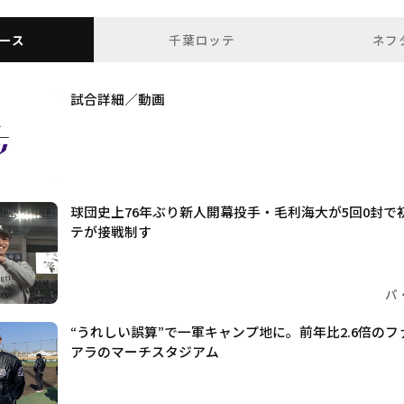
ース
千葉ロッテ
ネフ
試合詳細／動画
球団史上76年ぶり新人開幕投手・毛利海大が5回0封で
テが接戦制す
パ
“うれしい誤算”で一軍キャンプ地に。前年比2.6倍の
アラのマーチスタジアム