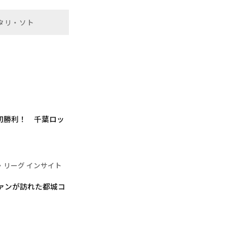
タリ・ソト
初勝利！ 千葉ロッ
・リーグ インサイト
ファンが訪れた都城コ