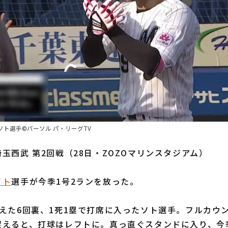
ト選手©パーソル パ・リーグTV
玉西武 第2回戦（28日・ZOZOマリンスタジアム）
ソト
選手が今季1号2ランを放った。
えた6回裏、1死1塁で打席に入ったソト選手。フルカウ
捉えると、打球はレフトに。真っ直ぐスタンドに入り、今