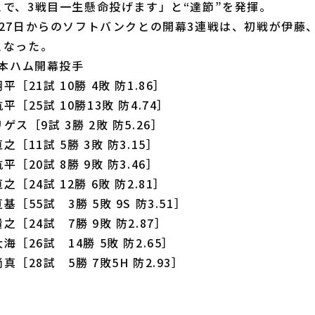
で、3戦目一生懸命投げます」と“達節”を発揮。
27日からのソフトバンクとの開幕3連戦は、初戦が伊藤、
となった。
日本ハム開幕投手
翔平［21試 10勝 4敗 防1.86］
航平［25試 10勝13敗 防4.74］
リゲス［9試 3勝 2敗 防5.26］
直之［11試 5勝 3敗 防3.15］
航平［20試 8勝 9敗 防3.46］
直之［24試 12勝 6敗 防2.81］
亘基［55試 3勝 5敗 9S 防3.51］
貴之［24試 7勝 9敗 防2.87］
大海［26試 14勝 5敗 防2.65］
尚真［28試 5勝 7敗5H 防2.93］