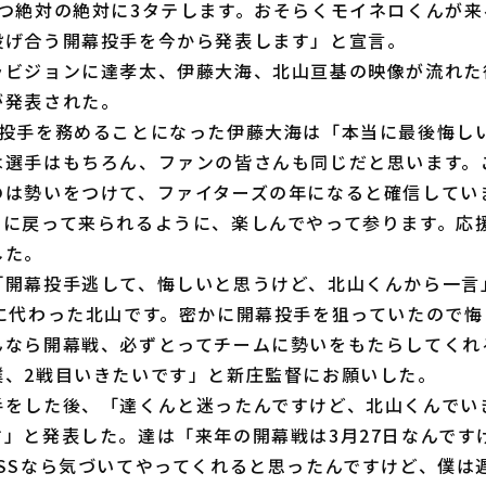
3つ絶対の絶対に3タテします。おそらくモイネロくんが来
投げ合う開幕投手を今から発表します」と宣言。
ビジョンに達孝太、伊藤大海、北山亘基の映像が流れた
が発表された。
投手を務めることになった伊藤大海は「本当に最後悔し
は選手はもちろん、ファンの皆さんも同じだと思います。
のは勢いをつけて、ファイターズの年になると確信してい
ムに戻って来られるように、楽しんでやって参ります。応
した。
開幕投手逃して、悔しいと思うけど、北山くんから一言
番に代わった北山です。密かに開幕投手を狙っていたので悔
んなら開幕戦、必ずとってチームに勢いをもたらしてくれ
僕、2戦目いきたいです」と新庄監督にお願いした。
をした後、「達くんと迷ったんですけど、北山くんでい
す」と発表した。達は「来年の開幕戦は3月27日なんです
OSSなら気づいてやってくれると思ったんですけど、僕は