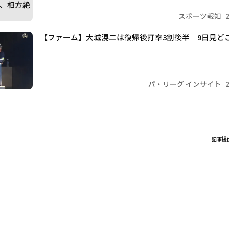
スポーツ報知
【ファーム】大城滉二は復帰後打率3割後半 9日見ど
パ・リーグ インサイト
記事提