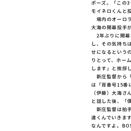
ポーズ。「この
モイネロくんと
場内のオーロラ
大海の開幕投手
2年ぶりに開幕
し、その気持ち
せになるという
りとって、ホー
します」と挨拶
新庄監督から「
は「背番号15
（伊藤）大海さ
と話した後、「
新庄監督は拍手
達くんでいきま
なんですよ。B