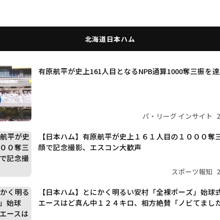
北海道日本ハム
有原航平が史上161人目となるNPB通算1000奪三振を
パ・リーグ インサイト
【日本ハム】有原航平が史上１６１人目の１０００奪
顔で記念撮影、エスコン大歓声
スポーツ報知
【日本ハム】とにかく明るい安村「全裸ポーズ」始球
エースはど真ん中１２４キロ、相方絶賛「ノビてまし