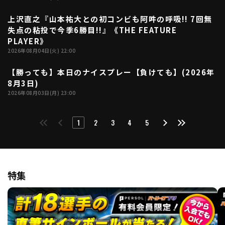
上沢直之『山本祐大との初コンビも阿吽の呼吸!! 7回無
02:53
失点の粘投で今季6勝目!!』《THE FEATURE
PLAYER》
2026年08月04日(火) 22:00
【勝っても】本日のナイスプレー【負けても】(2026年
01:38
8月3日)
2026年08月03日(月) 23:00
1
2
3
4
5
特集