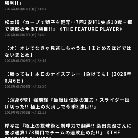
勝利!!』
2026年08月07日(金) 23:04
利用規約
プライバシーポリシー
松本晴『カーブで獅子を翻弄…7回3安打1失点10奪三振
02:55
で笑顔の今季7勝目!!』《THE FEATURE PLAYER》
運営会社
（別ウィンドウで開く）
よくある質問
2026年08月07日(金) 23:00
【オ】オレでなきゃ見逃しちゃうね【まとめるほどでは
特定商取引法の表示
アルバイト募集
（別ウィンドウで開く
03:17
ないまとめ】
2026年08月06日(木) 22:45
動画を検索（選手・チーム・プレー内容…）
【勝っても】本日のナイスプレー【負けても】(2026年
05:03
8月6日)
2026年08月06日(木) 22:30
【渾身6球】堀瑞輝『最後は伝家の宝刀・スライダー投
02:47
げ切った!! 極上の火消しで今季3勝目!!』
2026年08月06日(木) 22:15
岸孝之『極上の投球術と制球力で翻弄!! 桑田真澄さんに
03:57
並ぶ通算173勝目でチームの連敗止めた!!』《THE