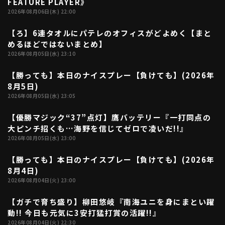
FEATURE PLAYER》
2026年08月06日(木) 22:00
【ろ】6連タオルにパテレのオフィスがどよめく【まと
04:58
めるほどではないまとめ】
2026年08月05日(水) 23:10
【勝っても】本日のナイスプレー【負けても】(2026年
07:05
8月5日)
2026年08月05日(水) 23:05
【優勝マジック“37”点灯】鷹バッテリー『一打同点の
05:57
大ピンチ招くも…海野を信じてゼロで凌いだ!!』
2026年08月05日(水) 23:00
【勝っても】本日のナイスプレー【負けても】(2026年
06:16
8月4日)
2026年08月04日(火) 23:00
【ガチで育ち盛り】柳田悠岐『南海ユニを身にまとい躍
02:38
動!! 今日も元気に3安打猛打賞の活躍!!』
2026年08月04日(火) 22:30