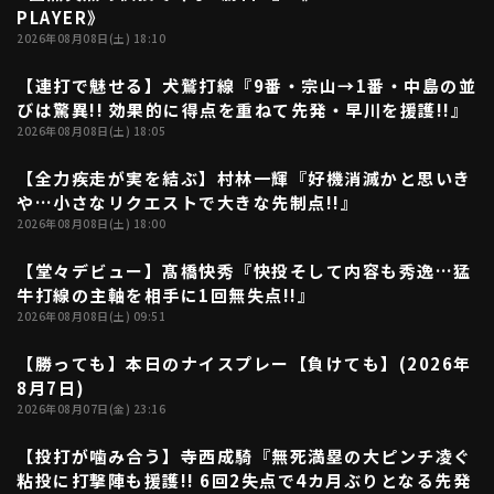
PLAYER》
ファーム東地区
選手名鑑トップ
2026年08月08日(土) 18:10
ニュース
北海道日本ハムファイターズ
ファーム中地区
【連打で魅せる】犬鷲打線『9番・宗山→1番・中島の並
東北楽天ゴールデンイーグルス
06:02
びは驚異!! 効果的に得点を重ねて先発・早川を援護!!』
ファーム西地区
埼玉西武ライオンズ
2026年08月08日(土) 18:05
千葉ロッテマリーンズ
設定
交流戦
【全力疾走が実を結ぶ】村林一輝『好機消滅かと思いき
オリックス・バファローズ
01:37
や…小さなリクエストで大きな先制点!!』
福岡ソフトバンクホークス
2026年08月08日(土) 18:00
【堂々デビュー】髙橋快秀『快投そして内容も秀逸…猛
03:30
牛打線の主軸を相手に1回無失点!!』
2026年08月08日(土) 09:51
【勝っても】本日のナイスプレー【負けても】(2026年
07:04
8月7日)
2026年08月07日(金) 23:16
【投打が噛み合う】寺西成騎『無死満塁の大ピンチ凌ぐ
03:30
粘投に打撃陣も援護!! 6回2失点で4カ月ぶりとなる先発