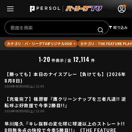
絞り込み
カテゴリ：パ・リーグTVオリジナルVOD
カテゴリ：THE FEATURE PLAY
無料アカウント登録
ログイン
1-20
12,114
件表示 / 全
件
HOME
【勝っても】本日のナイスプレー【負けても】(2026年
03:44
8月8日)
動画
2026年08月08日(土) 22:05
【充電完了】篠原響『鷹クリーンナップを三者凡退!! 逆
日程･結果
02:29
転呼ぶ好救援で今季2勝目!!』
2026年08月08日(土) 22:00
順位表･成績
早川隆久『キレ抜群の変化球に球速以上のストレート!!
03:25
1軍公式戦
8回無失点の快投で今季5勝目!!』《THE FEATURE
選手名鑑