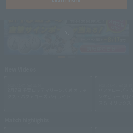
Learn more
Minor Eastern Division
Player Directory Top
News
Hokkaido Nippon-Ham Fighters
Minor Central Division
Tohoku Rakuten Golden Eagles
Minor Western Division
Saitama Seibu Lions
Chiba Lotte Marines
Setting
Interleague games
Orix Buffaloes
Fukuoka SoftBank Hawks
New Videos
2026 . 08.07 . (金) 21:26
2026 . 08.07 . (金) 21:25
8月7日 千葉ロッテマリーンズ 対 オリッ
バファローズ・
クス・バファローズ ハイライト
ンタビュー 8月
ズ 対 オリック
Match highlights