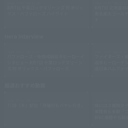
2026 . 08.07 . (金) 21:26
2026 . 08.07 . (金) 21:11
8月7日 千葉ロッテマリーンズ 対 オリッ
8月7日 北海道
クス・バファローズ ハイライト
東北楽天ゴールデ
Terms of service
Privacy Policy
ト
Operating company
(opens in a new window)
FAQ
Hero Interview
Display of Specified Commercial
Part-time job recruitment
(opens in 
Transactions Act
2026 . 08.07 . (金) 21:25
2026 . 08.07 . (金) 21:10
バファローズ・寺西成騎投手ヒーローイ
ファイターズ・
ンタビュー 8月7日 千葉ロッテマリーン
選手ヒーローイン
ズ 対 オリックス・バファローズ
道日本ハムファイ
Search for videos (players, teams, play details, etc.)
ールデンイーグ
厳選おすすめ動画
2026 . 07.30 . (木) 21:00
2026 . 07.30 . (木) 12:00
7/30（木）配信「月曜日もパテレ行き」
体には２種類タ
実践者も多数「
WBC優勝や五輪
レーナーが登場【P'