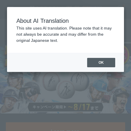
About AI Translation
This site uses AI translation. Please note that it may
直筆サインボールをプレゼント！
not always be accurate and may differ from the
original Japanese text.
福岡ソフトバンクホークス 中村晃 引退会見
2025 New Player Welcome Event
2026年度 新入団選手発表会見
2025 Draft New Players Announcement
2025年 新入団選手発表会
Press conference announcing new players joining the
2026年度 新入団選手発表会見
Register for a free
team
Log in
free
7/30（木）配信「月曜日もパテレ行き」
7/17（金）配信「月曜日もパテレ行き」
7/13（月）配信「月曜日もパテレ行き」
P's Update #16
7/6（月）配信「月曜日もパテレ行き」
6/29（月）配信「月曜日もパテレ行き」
6/15（月）配信「月曜日もパテレ行き」
6/8（月）配信「月曜日もパテレ行き」
6/1（月）配信「月曜日もパテレ行き」
5/25（月）配信「月曜日もパテレ行き」
5/18（月）配信「月曜日もパテレ行き」
5/11（月）配信「月曜日もパテレ行き」
5/7（木）配信「月曜日もパテレ行き」
4/27（月）配信「月曜日もパテレ行き」
4/20（月）配信「月曜日もパテレ行き」
4/13（月）配信「月曜日もパテレ行き」
4/6（月）配信「月曜日もパテレ行き」
3/30（月）配信「月曜日もパテレ行き」
3/2（月）配信「月曜日もパテレ行き」
Pateley Award 2025 supported by Professional baseball
Going to Patere on Monday too
P’s Update #1～15
Pacific League regular season
account
Supported by ファミリーマート
Fanstars League
free
free
free
free
free
free
free
free
free
free
free
free
free
free
free
free
free
free
free
-
Watch the
Watch the
Watch the
Watch the
Watch the
Watch the
Watch the
Watch the
Watch the
Watch the
Watch the
Watch the
Watch the
Watch the
Watch the
Watch the
Watch the
Watch the
Watch the
Watch the
Watch the
Watch the
Watch the
Watch the
Watch the
Watch the
Watch the
Watch the
Watch the
2
5
free
free
-
-
OK
3
2
2
6
video
video
video
video
video
video
video
video
video
video
video
video
video
video
video
video
video
video
video
video
video
video
video
video
video
video
video
video
video
-
-
-
HOME
0
5
1
4
4
3
Game over
Game over
Game over
Game over
Game over
Game over
負
森脇
Katsumoto
​ ​
Haru Matsumoto
Video
Winning
negative
​ ​
Yanagawa
​ ​
Hiroike
Shoji
負
​ ​
West
中込
S.
​ ​
Sugiyama
​ ​
​ ​
​ ​
Match Details
Match Details
Match Details
Highlights
Highlights
Highlights
​ ​
​ ​
​ ​
​ ​
Match Details
Match Details
Highlights
Highlights
Interview
Interview
​ ​
​ ​
Schedule and Results
Match Details
Highlights
Interview
Stats
Pacific League regular season
Pacific League regular season
3
-
2
2
-
5
First team Regular season
Player Directory
Game over
Game over