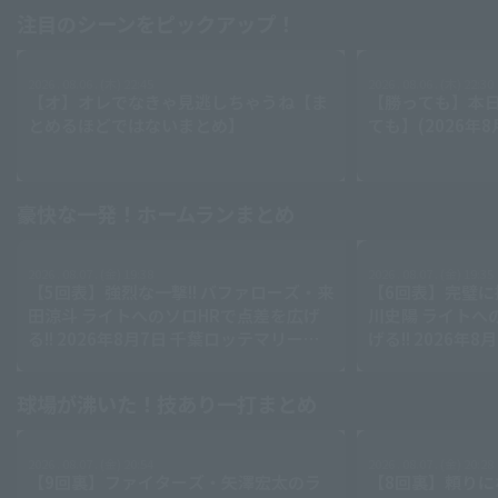
江理論】【進行
注目のシーンをピックアップ！
2026 . 08.06 . (木) 22:45
2026 . 08.06 . (木) 22:30
【オ】オレでなきゃ見逃しちゃうね【ま
【勝っても】本日
とめるほどではないまとめ】
ても】(2026年8
豪快な一発！ホームランまとめ
2026 . 08.07 . (金) 19:38
2026 . 08.07 . (金) 19:35
【5回表】強烈な一撃!! バファローズ・来
【6回表】完璧に
田涼斗 ライトへのソロHRで点差を広げ
川史陽 ライトへ
る!! 2026年8月7日 千葉ロッテマリーン
げる!! 2026年
ズ 対 オリックス・バファローズ
ァイターズ 対 
グルス
球場が沸いた！技あり一打まとめ
2026 . 08.07 . (金) 20:54
2026 . 08.07 . (金) 20:28
【9回裏】ファイターズ・矢澤宏太のラ
【8回裏】頼りに