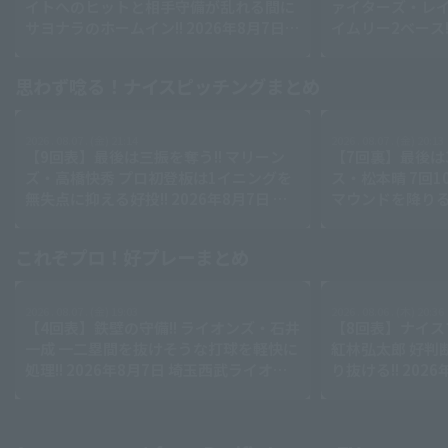
イトへのヒットと相手守備が乱れる間に
ァイターズ・レイ
サヨナラのホームイン!! 2026年8月7日
イムリー2ベース!!
北海道日本ハムファイターズ 対 東北楽
日本ハムファイタ
天ゴールデンイーグルス
ルデンイーグル
思わず唸る！ナイスピッチングまとめ
2026 . 08.07 . (金) 21:14
2026 . 08.07 . (金) 20:13
【9回表】最後は三振を奪う!! マリーン
【7回裏】最後は3
ズ・高橋快秀 プロ初登板は1イニングを
ス・松本晴 7回1
無失点に抑える好投!! 2026年8月7日 千
マウンドを降りる!!
葉ロッテマリーンズ 対 オリックス・バ
西武ライオンズ 
ファローズ
ークス
これぞプロ！好プレーまとめ
2026 . 08.07 . (金) 19:03
2026 . 08.06 . (木) 20:36
【4回表】鉄壁の守備!! ライオンズ・石井
【8回表】ナイス
一成 一二塁間を抜けそうな打球を軽快に
紅林弘太郎 好判
処理!! 2026年8月7日 埼玉西武ライオン
り抜ける!! 202
ズ 対 福岡ソフトバンクホークス
バファローズ 対
ーグルス