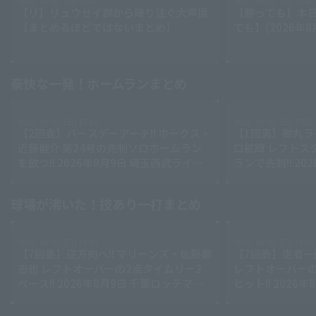
2026 . 08.09 . (日) 21:45
2026 . 08.09 . (日) 21:40
【リ】リュウセイ群から降り注ぐ大声援
【勝っても】本日
【まとめるほどではないまとめ】
ても】(2026年8
豪快な一発！ホームランまとめ
2026 . 08.09 . (日) 17:15
2026 . 08.09 . (日) 17:15
【2回表】バースデーアーチ!! ホークス・
【1回裏】弾丸ラ
近藤健介 第24号の先制ソロホームラン
口航輝 レフトス
を放つ!! 2026年8月9日 埼玉西武ライオ
ランで先制!! 20
ンズ 対 福岡ソフトバンクホークス
マリーンズ 対 
ズ
球場が沸いた！技あり一打まとめ
2026 . 08.09 . (日) 19:30
2026 . 08.09 . (日) 19:00
【7回裏】逆方向へ!! マリーンズ・佐藤都
【7回表】走者一
志也 レフトオーバーの2点タイムリー2
レフトオーバーの
ベース!! 2026年8月9日 千葉ロッテマリ
ヒット!! 2026
ーンズ 対 オリックス・バファローズ
ンズ 対 福岡ソ