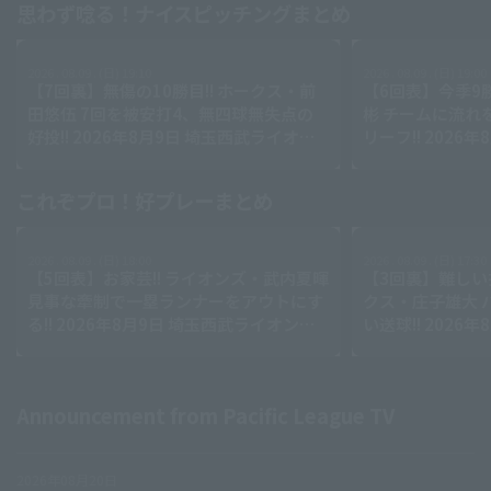
思わず唸る！ナイスピッチングまとめ
2026 . 08.09 . (日) 19:10
2026 . 08.09 . (日) 19:00
【7回裏】無傷の10勝目!! ホークス・前
【6回表】今季9勝
田悠伍 7回を被安打4、無四球無失点の
彬 チームに流れ
好投!! 2026年8月9日 埼玉西武ライオン
リーフ!! 2026
ズ 対 福岡ソフトバンクホークス
ーンズ 対 オリ
これぞプロ！好プレーまとめ
2026 . 08.09 . (日) 18:00
2026 . 08.09 . (日) 17:30
【5回表】お家芸!! ライオンズ・武内夏暉
【3回裏】難しい
見事な牽制で一塁ランナーをアウトにす
クス・庄子雄大 
る!! 2026年8月9日 埼玉西武ライオンズ
い送球!! 2026
対 福岡ソフトバンクホークス
ンズ 対 福岡ソ
Announcement from Pacific League TV
2026年08月20日