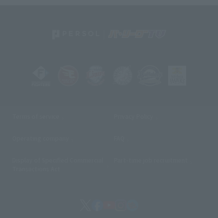
Terms of service
Privacy Policy
Operating company
(opens in a new window)
FAQ
Display of Specified Commercial
Part-time job recruitment
(opens in
Transactions Act