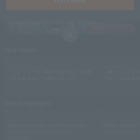
Learn more
Minor Eastern Division
Player Directory Top
News
Hokkaido Nippon-Ham Fighters
Minor Central Division
Tohoku Rakuten Golden Eagles
Minor Western Division
Saitama Seibu Lions
Chiba Lotte Marines
Setting
Interleague games
New Videos
Orix Buffaloes
Fukuoka SoftBank Hawks
2026 . 08.09 . (日) 21:45
2026 . 08.09 . (日) 21:40
【リ】リュウセイ群から降り注ぐ大声援
【勝っても】本日
【まとめるほどではないまとめ】
ても】(2026年8
Match highlights
2026 . 08.09 . (日) 20:06
2026 . 08.09 . (日) 19:56
August 9th Chiba Lotte Marines vs.
8月9日 埼玉西武
Orix Buffaloes The Buffaloes
トバンクホークス
Highlights