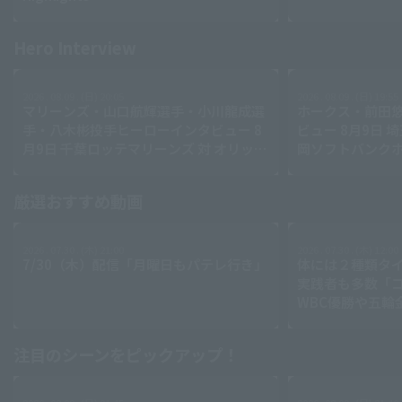
Hero Interview
Terms of service
Privacy Policy
2026 . 08.09 . (日) 20:05
2026 . 08.09 . (日) 19:55
Operating company
(opens in a new window)
FAQ
マリーンズ・山口航輝選手・小川龍成選
ホークス・前田
手・八木彬投手ヒーローインタビュー 8
ビュー 8月9日 
Display of Specified Commercial
Part-time job recruitment
(opens in 
月9日 千葉ロッテマリーンズ 対 オリック
岡ソフトバンク
Transactions Act
ス・バファローズ
厳選おすすめ動画
Search for videos (players, teams, play details, etc.)
2026 . 07.30 . (木) 21:00
2026 . 07.30 . (木) 12:00
7/30（木）配信「月曜日もパテレ行き」
体には２種類タ
実践者も多数「
WBC優勝や五輪
レーナーが登場【P'
江理論】【進行
注目のシーンをピックアップ！