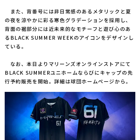
また、背番号には非日常感のあるメタリックと夏
の夜を涼やかに彩る寒色グラデーションを採用し、
背面の裾部分には近未来的なモチーフと遊び心のあ
るBLACK SUMMER WEEKのアイコンをデザインし
ている。
利用規約
プライバシーポリシー
運営会社
（別ウィンドウで開く）
よくある質問
なお、本日よりマリーンズオンラインストアにて
BLACK SUMMERユニホームならびにキャップの先
特定商取引法の表示
アルバイト募集
（別ウィンドウで開く
行予約販売を開始。詳細は球団ホームページから。