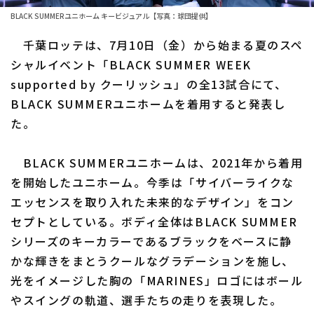
BLACK SUMMERユニホーム キービジュアル【写真：球団提供】
ファーム東地区
選手名鑑トップ
ニュース
千葉ロッテは、7月10日（金）から始まる夏のスペ
ファーム中地区
北海道日本ハムファイターズ
シャルイベント「BLACK SUMMER WEEK
ファーム西地区
supported by クーリッシュ」の全13試合にて、
東北楽天ゴールデンイーグルス
BLACK SUMMERユニホームを着用すると発表し
交流戦
埼玉西武ライオンズ
た。
設定
千葉ロッテマリーンズ
BLACK SUMMERユニホームは、2021年から着用
オリックス・バファローズ
を開始したユニホーム。今季は「サイバーライクな
エッセンスを取り入れた未来的なデザイン」をコン
福岡ソフトバンクホークス
セプトとしている。ボディ全体はBLACK SUMMER
シリーズのキーカラーであるブラックをベースに静
かな輝きをまとうクールなグラデーションを施し、
光をイメージした胸の「MARINES」ロゴにはボール
やスイングの軌道、選手たちの走りを表現した。