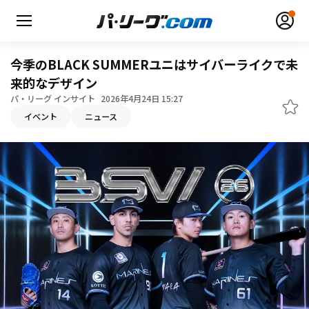
今季のBLACK SUMMERユニはサイバーライクで未
来的なデザイン
パ・リーグ インサイト
2026年4月24日 15:27
イベント
ニュース
無料アカウント登録
ログイン
HOME
動画
日程・結果
順位表･成績
1軍公式戦
選手名鑑