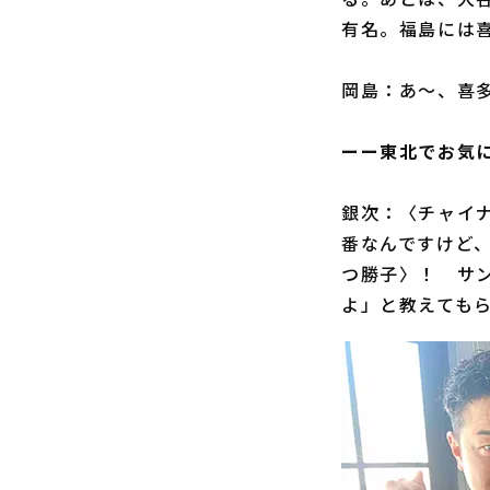
有名。福島には
岡島：あ～、喜
ーー東北でお気
銀次：〈チャイ
番なんですけど
つ勝子〉！ サ
よ」と教えても