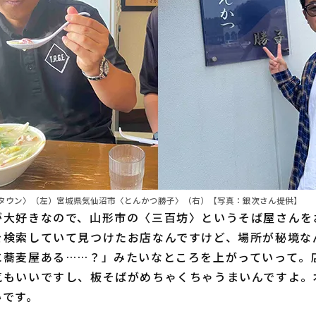
タウン〉（左）宮城県気仙沼市〈とんかつ勝子〉（右）【写真：銀次さん提供】
が大好きなので、山形市の〈三百坊〉というそば屋さんを
を検索していて見つけたお店なんですけど、場所が秘境な
に蕎麦屋ある……？」みたいなところを上がっていって。
気もいいですし、板そばがめちゃくちゃうまいんですよ。
いです。