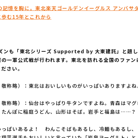
1”の記憶を胸に。東北楽天ゴールデンイーグルス アンバサ
歩む15年とこれから
ズンも「東北シリーズ Supported by 大東建託」と
催の一軍公式戦が行われます。東北を訪れる全国のファン
ください。
、敬称略）：東北はおいしいものがいっぱいありますよね
、敬称略）：仙台はやっぱり牛タンですよね。青森はマグ
りたんぽに稲庭うどん、山形はそば。岩手と福島は……？
いっぱいあるよ！ わんこそばもあるし、冷麺もあるし、
谷翔平選手もおいしいと言っていた「岩泉ヨーグルト」と