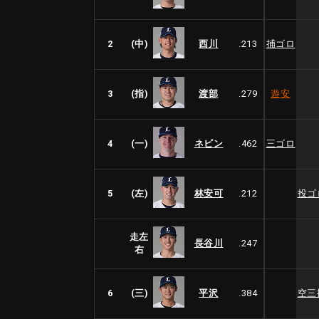
2
(中)
西川
.213
捕ゴロ
3
(指)
渡部
.279
遊安
4
(一)
ネビン
.462
三ゴロ
5
(左)
林安可
.212
投ゴ
走左
長谷川
.247
右
6
(三)
平沢
.384
空三