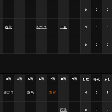
0
0
0
右飛
投ゴロ
二直
3
0
0
0
0
0
回
3回
4回
5回
6回
7回
8回
9回
打数
得点
安打
遊ゴロ
遊飛
左安
4
0
1
四球
0
0
0