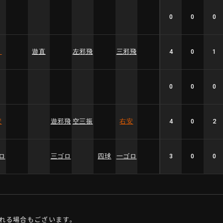
0
0
0
２
遊直
左邪飛
三邪飛
4
0
1
0
0
0
安
遊邪飛
空三振
右安
4
0
2
ロ
三ゴロ
四球
一ゴロ
3
0
0
れる場合もございます。