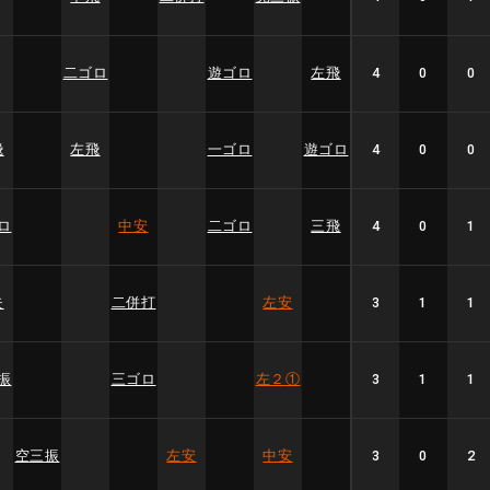
二ゴロ
遊ゴロ
左飛
4
0
0
飛
左飛
一ゴロ
遊ゴロ
4
0
0
ロ
中安
二ゴロ
三飛
4
0
1
失
二併打
左安
3
1
1
振
三ゴロ
左２
①
3
1
1
空三振
左安
中安
3
0
2