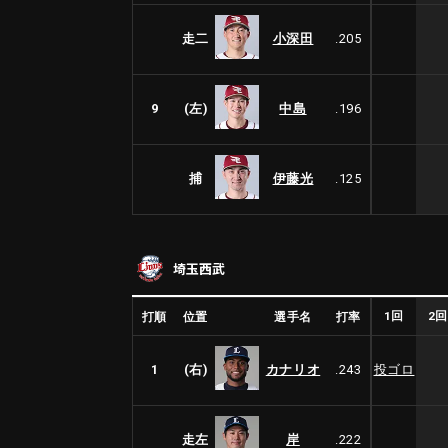
走二
小深田
.205
9
(左)
中島
.196
捕
伊藤光
.125
埼玉西武
1回
2
打順
位置
選手名
打率
1
(右)
カナリオ
.243
投ゴロ
走左
岸
.222