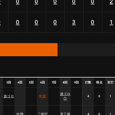
0
0
0
0
0
0
2
0
0
0
0
3
0
1
回
3回
4回
5回
6回
7回
8回
9回
打数
得点
安打
遊ゴロ
遊ゴロ
中安
4
0
1
①
中飛
二併打
見三振
4
0
1