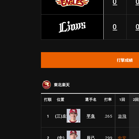
0
0
打撃成績
東北楽天
1回
2
打順
位置
選手名
打率
1
(三)左
平良
.265
遊飛
2
(中)
辰己
.299
中安