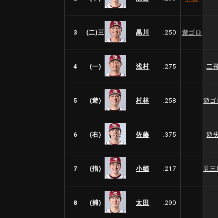
3
(二)三
黒川
.250
遊ゴロ
4
(一)
浅村
.275
二
5
(遊)
村林
.258
遊ゴ
6
(右)
佐藤
.375
遊
7
(指)
小郷
.217
見三
8
(捕)
太田
.290