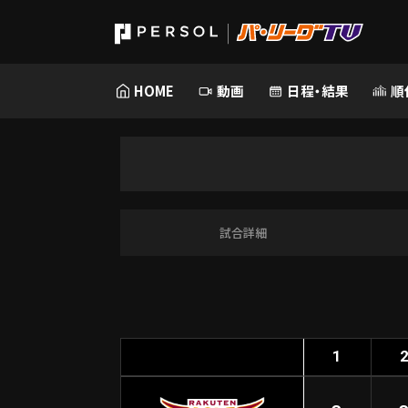
HOME
動画
日程・結果
順
試合詳細
1