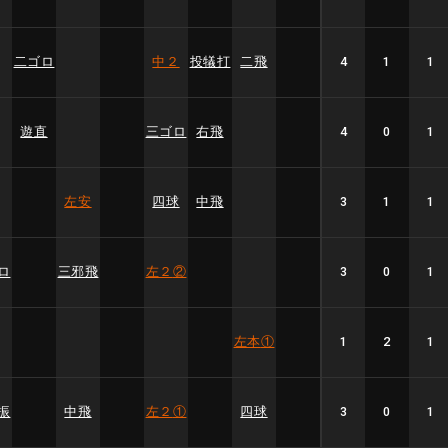
二ゴロ
中２
投犠打
二飛
4
1
1
遊直
三ゴロ
右飛
4
0
1
左安
四球
中飛
3
1
1
ロ
三邪飛
左２
②
3
0
1
左本
①
1
2
1
振
中飛
左２
①
四球
3
0
1