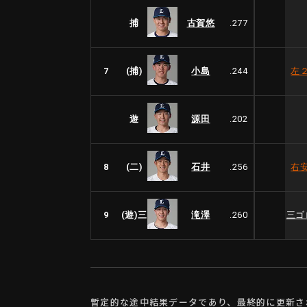
捕
古賀悠
.277
7
(捕)
小島
.244
左
遊
源田
.202
8
(二)
石井
.256
右
9
(遊)三
滝澤
.260
三ゴ
暫定的な途中結果データであり、最終的に更新さ