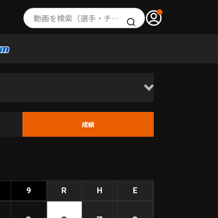
動画を検索（選手・チーム・プレー内容…）
成績
9
R
H
E