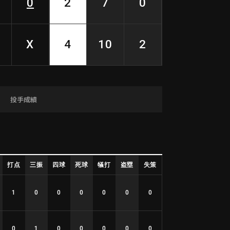
0
2
7
0
X
4
10
2
投手成績
打点
三振
四球
死球
犠打
盗塁
失策
1
0
0
0
0
0
0
0
1
0
0
0
0
0