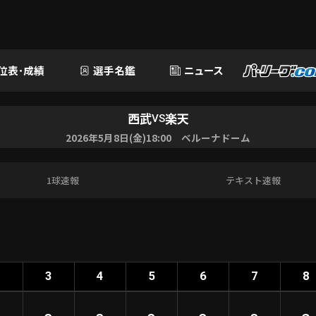
位表･成績
選手名鑑
ニュース
西武
楽天
VS
2026年5月8日(金)18:00 ベルーナドーム
1球速報
テキスト速報
2
3
4
5
6
7
8